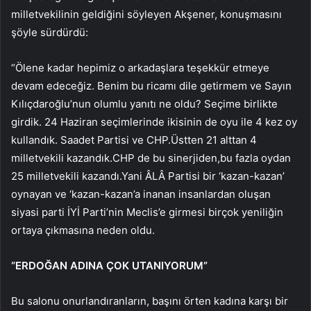
milletvekilinin geldiğini söyleyen Akşener, konuşmasını
şöyle sürdürdü:
“Ölene kadar hepimiz o arkadaşlara teşekkür etmeye
devam edeceğiz. Benim bu ricamı dile getirmem ve Sayın
Kılıçdaroğlu’nun olumlu yanıtı ne oldu? Seçime birlikte
girdik. 24 Haziran seçimlerinde ikisinin de oyu ile 4 kez oy
kullandık. Saadet Partisi ve CHP.Üstten 21 alttan 4
milletvekili kazandık.CHP de bu sinerjiden,bu fazla oydan
25 milletvekili kazandı.Yani ÂLÂ Partisi bir ‘kazan-kazan’
oynayan ve ‘kazan-kazan’a inanan insanlardan oluşan
siyasi parti İYİ Parti’nin Meclis’e girmesi birçok yeniliğin
ortaya çıkmasına neden oldu.
“ERDOĞAN ADINA ÇOK UTANIYORUM”
Bu salonu onurlandıranların, başını örten kadına karşı bir