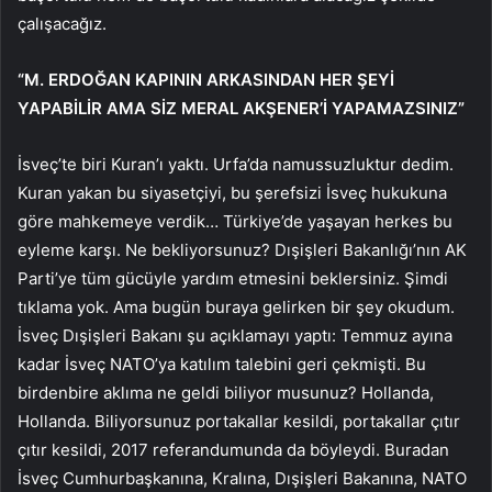
çalışacağız.
“M. ERDOĞAN KAPININ ARKASINDAN HER ŞEYİ
YAPABİLİR AMA SİZ MERAL AKŞENER’İ YAPAMAZSINIZ”
İsveç’te biri Kuran’ı yaktı. Urfa’da namussuzluktur dedim.
Kuran yakan bu siyasetçiyi, bu şerefsizi İsveç hukukuna
göre mahkemeye verdik… Türkiye’de yaşayan herkes bu
eyleme karşı. Ne bekliyorsunuz? Dışişleri Bakanlığı’nın AK
Parti’ye tüm gücüyle yardım etmesini beklersiniz. Şimdi
tıklama yok. Ama bugün buraya gelirken bir şey okudum.
İsveç Dışişleri Bakanı şu açıklamayı yaptı: Temmuz ayına
kadar İsveç NATO’ya katılım talebini geri çekmişti. Bu
birdenbire aklıma ne geldi biliyor musunuz? Hollanda,
Hollanda. Biliyorsunuz portakallar kesildi, portakallar çıtır
çıtır kesildi, 2017 referandumunda da böyleydi. Buradan
İsveç Cumhurbaşkanına, Kralına, Dışişleri Bakanına, NATO