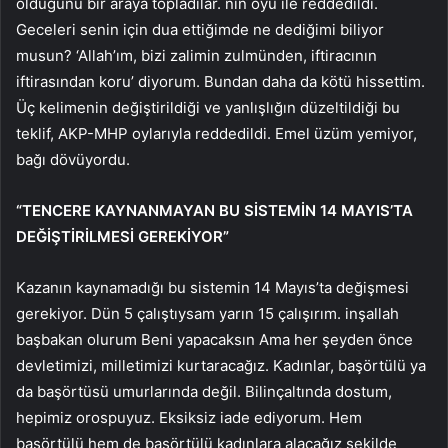
olduğunu bir araya topladılar. nin oyu ile reddedildi.
Geceleri senin için dua ettiğimde ne dediğimi biliyor
musun? ‘Allah’ım, bizi zalimin zulmünden, iftiracının
iftirasından koru’ diyorum. Bundan daha da kötü hissettim.
Üç kelimenin değiştirildiği ve yanlışlığın düzeltildiği bu
teklif, AKP-MHP oylarıyla reddedildi. Emel üzüm yemiyor,
bağı dövüyordu.
“TENCERE KAYNANMAYAN BU SİSTEMİN 14 MAYIS’TA
DEĞİŞTİRİLMESİ GEREKİYOR”
Kazanın kaynamadığı bu sistemin 14 Mayıs’ta değişmesi
gerekiyor. Dün 5 çalıştıysam yarın 15 çalışırım. inşallah
başbakan olurum Beni yapacaksın Ama her şeyden önce
devletimizi, milletimizi kurtaracağız. Kadınlar, başörtülü ya
da başörtüsü umurlarında değil. Bilinçaltında dostum,
hepimiz orospuyuz. Eksiksiz iade ediyorum. Hem
başörtülü hem de başörtülü kadınlara alacağız şekilde