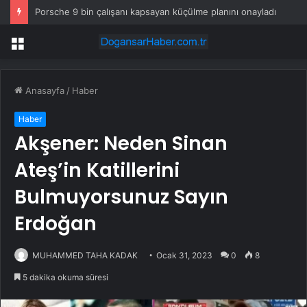
Porsche 9 bin çalışanı kapsayan küçülme planını onayladı
Menü
Anasayfa
/
Haber
Haber
Akşener: Neden Sinan
Ateş’in Katillerini
Bulmuyorsunuz Sayın
Erdoğan
MUHAMMED TAHA KADAK
Ocak 31, 2023
0
8
5 dakika okuma süresi