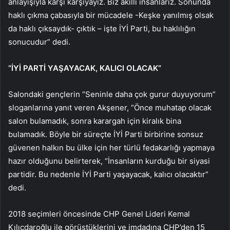
anlayışıyla karşı karşıyayız. Biz akıllı insanlarız. Sonunda
haklı çıkma çabasıyla bir mücadele -Keşke yanılmış olsak
da haklı çıksaydık- çıktık – işte İYİ Parti, bu haklılığın
sonucudur” dedi.
“İYİ PARTİ YAŞAYACAK, KALICI OLACAK”
Salondaki gençlerin “Seninle daha çok gurur duyuyorum”
sloganlarına yanıt veren Akşener, “Önce muhatap olacak
salon bulamadık, sonra karargah için kiralık bina
bulamadık. Böyle bir süreçte İYİ Parti birbirine sonsuz
güvenen halkın bu ülke için her türlü fedakarlığı yapmaya
hazır olduğunu belirterek, “İnsanların kurduğu bir siyasi
partidir. Bu nedenle İYİ Parti yaşayacak, kalıcı olacaktır”
dedi.
2018 seçimleri öncesinde CHP Genel Lideri Kemal
Kılıçdaroğlu ile görüştüklerini ve imdadına CHP’den 15