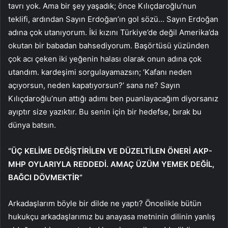
tavrı yok. Ama bir şey yaşadık; önce Kılıçdaroğlu’nun
teklifi, ardından Sayın Erdoğan’ın gol sözü… Sayın Erdoğan
adına çok utanıyorum. İki kızını Türkiye’de değil Amerika’da
okutan bir babadan bahsediyorum. Başörtüsü yüzünden
çok acı çeken iki yeğenin halası olarak onun adına çok
utandım. kardeşimi sorgulayamazsın; ‘Kafanı neden
açıyorsun, neden kapatıyorsun?’ sana ne? Sayın
Kılıçdaroğlu’nun attığı adımı ben puanlayacağım diyorsanız
ayıptır size yazıktır. Bu senin için bir hedefse, bırak bu
dünya batsın.
“ÜÇ KELİME DEĞİŞTİRİLEN VE DÜZELTİLEN ÖNERİ AKP-
MHP OYLARIYLA REDDEDİ. AMAÇ ÜZÜM YEMEK DEĞİL,
BAĞCI DÖVMEKTİR”
Arkadaşlarım böyle bir dilde ne yaptı? Öncelikle bütün
hukukçu arkadaşlarımız bu anayasa metninin dilinin yanlış