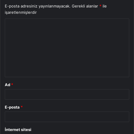
E-posta adresiniz yayınlanmayacak.
Gerekli alanlar
*
ile
işaretlenmişlerdir
Y
o
r
u
m
*
Ad
*
E-posta
*
İnternet sitesi