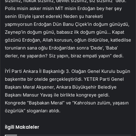
sizsiniz, hukuk sizsiniz, devlet sizsiniz, siz sizsiniz” dedi.
Polis misin asker misin MİT misin Erdoğan bey her şey
senin (Eliyle işaret ederek) Neden şu hareketi
yapmıyorsun Erdoğan Dün Banu Çiçek’in doğum günüydü,
Zeynep’in doğum günü, babasız ilk doğum günü… Kapat
gözünü Erdoğan, Allah korusun, oğlun öldürülse, katledilse
torunların sana oğlu Erdoğan’dan sonra ‘Dede’, ‘Baba’
derler, ne yapardın? Siz yapın, biraz empati yapın” dedi.
İYİ Parti Ankara İl Başkanlığı 3. Olağan Genel Kurulu bugün
başkentte bir otelde gerçekleştirildi. YETER Parti Genel
Başkanı Meral Akşener, Ankara Büyükşehir Belediye
Başkanı Mansur Yavaş ile birlikte kongreye geldi.
Kongrede “Başbakan Meral” ve “Kahrolsun zulüm, yaşasın
özgürlük” sloganları atıldı.
İlgili Makaleler