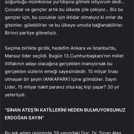
çoğunluğu mümkünse yurtdışına gitmek istiyorum dedi…
Çocuklar ve gençler artık bu ülkede çile çekiyor… Biz bu
gençler için, bu çocuklar için iktidar olmalıyız ki onlar da
gitsinler. gülebilirler ve bu ülkeye umutla bağlanabilirler.
Birinci partiye gitmeliyiz.
Seçime birlikte girdik, hedefim Ankara ve İstanbul’du,
Mansur lider seçildi. Bugün 13.Cumhurbaşkanı’nın millet
ittifakının adayı olacağına gerçekten inanıyorsak bu
gerçekten sizlerin emeği sayesindedir. 15 milyar lirası
olmayan bir şeyin (ANKAPARK) içine gömdüler. Sayın
Lider, 15 milyar nakit paranız olsa kaç kişi yaşar? 30 yıl
yeterliydi.
“SİNAN ATEŞ’İN KATİLLERİNİ NEDEN BULMUYORSUNUZ
ERDOĞAN SAYIN”
Bu tek adam rejiminde 38 yaşındaki Doç. Dr. Sinan Ateş,