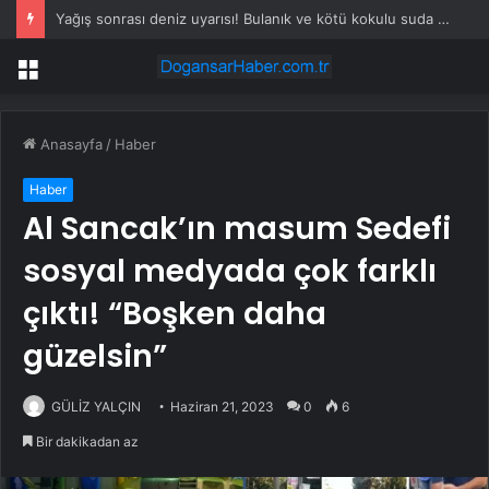
Yağış sonrası deniz uyarısı! Bulanık ve kötü kokulu suda yüzmeyin
Menü
Anasayfa
/
Haber
Haber
Al Sancak’ın masum Sedefi
sosyal medyada çok farklı
çıktı! “Boşken daha
güzelsin”
GÜLİZ YALÇIN
Haziran 21, 2023
0
6
Bir dakikadan az