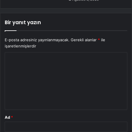
Bir yanıt yazın
E-posta adresiniz yayınlanmayacak.
Gerekli alanlar
*
ile
işaretlenmişlerdir
Y
o
r
u
m
*
Ad
*