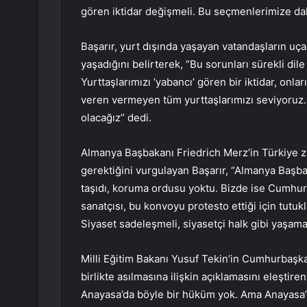
gören iktidar değişmeli. Bu seçmenlerimize dah
Başarır, yurt dışında yaşayan vatandaşların uça
yaşadığını belirterek, “Bu sorunları sürekli dil
Yurttaşlarımızı ‘yabancı’ gören bir iktidar, onl
veren vermeyen tüm yurttaşlarımızı seviyoruz. 
olacağız” dedi.
Almanya Başbakanı Friedrich Merz’in Türkiye z
gerektiğini vurgulayan Başarır, “Almanya Başba
taşıdı, koruma ordusu yoktu. Bizde ise Cumhurb
sanatçısı, bu konvoyu protesto ettiği için tutuk
Siyaset sadeleşmeli, siyasetçi halk gibi yaşamal
Milli Eğitim Bakanı Yusuf Tekin’in Cumhurbaşka
birlikte asılmasına ilişkin açıklamasını eleştire
Anayasa’da böyle bir hüküm yok. Ama Anayasa’da