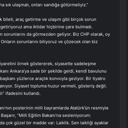
a sık ulaşmalı, onları sandığa götürmeliyiz.”
k bileti, araç getirme ve ulaşım gibi birçok sorun
e getiriyoruz ama iktidar hiçbirine çare bulmadı.
arın sorunlarını da görmezden geliyor. Biz CHP olarak, oy
Onların sorunlarını biliyoruz ve çözecek olan biz
iyaretini örnek göstererek, siyasette sadeleşme
kanı Ankara’ya sade bir şekilde geldi, kendi bavulunu
aşkanı yüzlerce araçlık konvoyla geziyor. Bir tiyatro
lanıyor. Siyaset topluma huzur vermeli, gösteriş değil.
ı” ifadesini kullandı.
nı’nın posterinin milli bayramlarda Atatürk’ün resmiyle
n Başarır, “Milli Eğitim Bakanı’na sesleniyorum:
 çok güzel bir madde var: Laiklik. Sen laikliği ayaklar