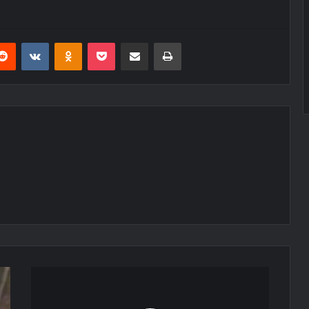
erest
Reddit
VKontakte
Odnoklassniki
Pocket
E-Posta ile paylaş
Yazdır