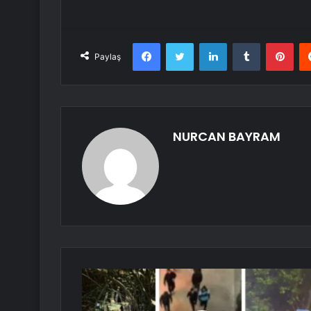
Facebook
Twitter
LinkedIn
Tumblr
Pint
Paylaş
NURCAN BAYRAM