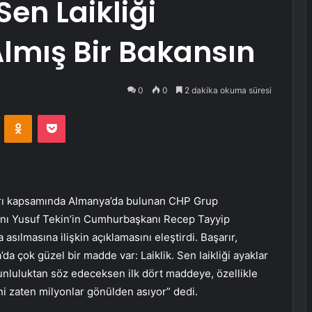
Sen Laikliği
Almış Bir Bakansın
0
0
2 dakika okuma süresi
VKontakte
Odnoklassniki
Pocket
rı kapsamında Almanya’da bulunan CHP Grup
akanı Yusuf Tekin’in Cumhurbaşkanı Recep Tayyip
asılmasına ilişkin açıklamasını eleştirdi. Başarır,
 çok güzel bir madde var: Laiklik. Sen laikliği ayaklar
runluluktan söz edeceksen ilk dört maddeye, özellikle
ni zaten milyonlar gönülden asıyor” dedi.