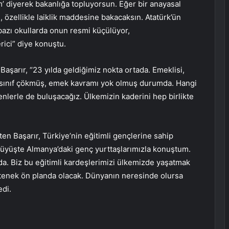
lum’ diyerek bakanlığa topluyorsun. Eğer bir anayasal
özellikle laiklik maddesine bakacaksın. Atatürk’ün
bazı okullarda onun resmi küçülüyor,
ici” diye konuştu.
Başarır, “23 yılda geldiğimiz nokta ortada. Emeklisi,
Orta sınıf çökmüş, emek kavramı yok olmuş durumda. Hangi
lerle de buluşacağız. Ülkemizin kaderini hep birlikte
ten Başarır, Türkiye’nin eğitimli gençlerine sahip
ürüyüşte Almanya’daki genç yurttaşlarımızla konuştum.
a. Biz bu eğitimli kardeşlerimizi ülkemizde yaşatmak
etenek ön planda olacak. Dünyanın neresinde olursa
edi.