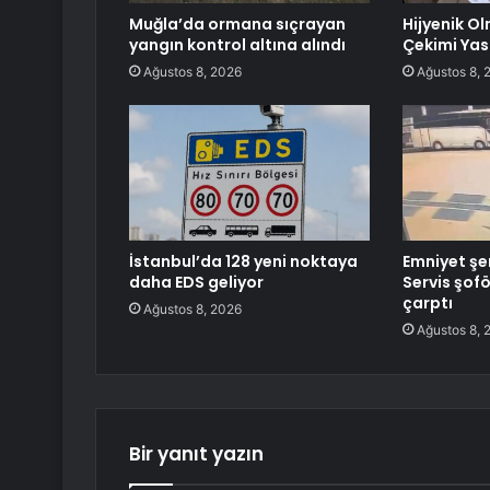
Muğla’da ormana sıçrayan
Hijyenik O
yangın kontrol altına alındı
Çekimi Ya
Ağustos 8, 2026
Ağustos 8, 
İstanbul’da 128 yeni noktaya
Emniyet şe
daha EDS geliyor
Servis şof
çarptı
Ağustos 8, 2026
Ağustos 8, 
Bir yanıt yazın