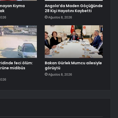
lmayan Kıyma
Angola’da Maden Göçüğünde
sak
28 Kişi Hayatını Kaybetti
2026
Ağustos 8, 2026
ridinde feci ölüm:
Bakan Gürlek Mumcu ailesiyle
örüne midibüs
görüştü
Ağustos 8, 2026
2026