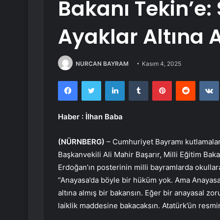
Bakanı Tekin’e: 
Ayaklar Altına 
NURCAN BAYRAM
Kasım 4, 2025
Facebook
Twitter
LinkedIn
Tumblr
Pinterest
Reddit
Haber
: İlhan Baba
(NÜRNBERG)
– Cumhuriyet Bayramı kutlamala
Başkanvekili Ali Mahir Başarır, Milli Eğitim B
Erdoğan’ın posterinin milli bayramlarda okullara 
“Anayasa’da böyle bir hüküm yok. Ama Anayasa’da
altına almış bir bakansın. Eğer bir anayasal zo
laiklik maddesine bakacaksın. Atatürk’ün resmi