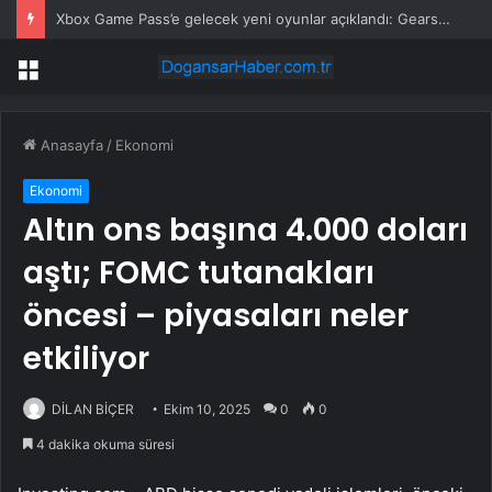
Xbox Game Pass’e gelecek yeni oyunlar açıklandı: Gears of War: E-Day beta ve dahası
Menü
Anasayfa
/
Ekonomi
Ekonomi
Altın ons başına 4.000 doları
aştı; FOMC tutanakları
öncesi – piyasaları neler
etkiliyor
DİLAN BİÇER
Ekim 10, 2025
0
0
4 dakika okuma süresi