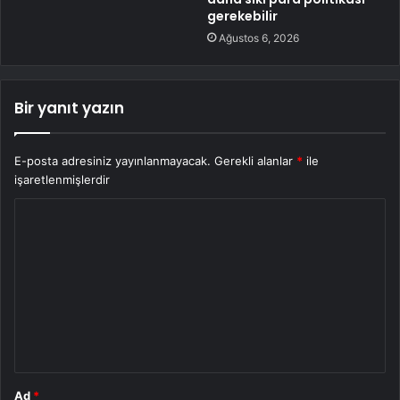
gerekebilir
Ağustos 6, 2026
Bir yanıt yazın
E-posta adresiniz yayınlanmayacak.
Gerekli alanlar
*
ile
işaretlenmişlerdir
Y
o
r
u
m
*
Ad
*