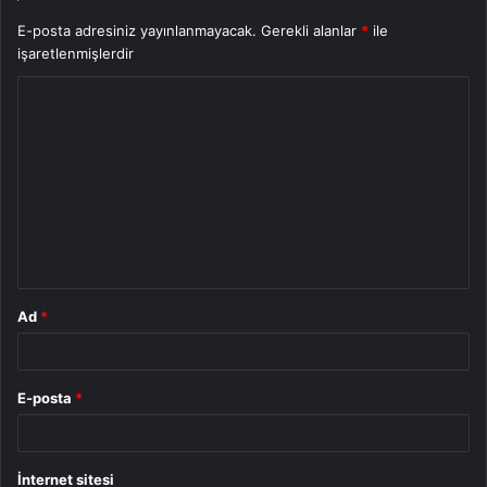
E-posta adresiniz yayınlanmayacak.
Gerekli alanlar
*
ile
işaretlenmişlerdir
Y
o
r
u
m
*
Ad
*
E-posta
*
İnternet sitesi