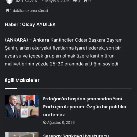
ÜMİT SAVĞA
Mayıs 8, 2026
0
0
1 dakika okuma süresi
Haber
: Olcay AYDİLEK
(ANKARA) –
Ankara
Kantinciler Odası Başkanı Bayram
Şahin, artan akaryakıt fiyatlarına işaret ederek, son bir
ayda su ve içecek grupları olmak üzere kantin ürün
maliyetlerinin yüzde 25-30 oranında arttığını söyledi.
İlgili Makaleler
Erdoğan’ın başdanışmanından Yeni
Parti için ilk yorum: Özgün bir politika
üretemez
Ağustos 8, 2026
Serenay Sarıkaya Uyuşturucu