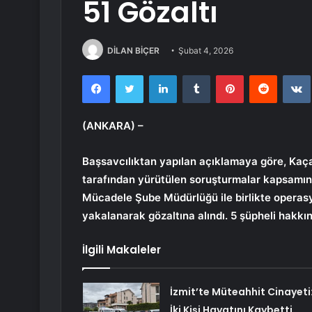
51 Gözaltı
DİLAN BİÇER
Şubat 4, 2026
Facebook
Twitter
LinkedIn
Tumblr
Pinterest
Reddit
(ANKARA) –
Başsavcılıktan yapılan açıklamaya göre, Kaç
tarafından yürütülen soruşturmalar kapsamın
Mücadele Şube Müdürlüğü ile birlikte operas
yakalanarak gözaltına alındı. 5 şüpheli hakkı
İlgili Makaleler
İzmit’te Müteahhit Cinayeti
İki Kişi Hayatını Kaybetti