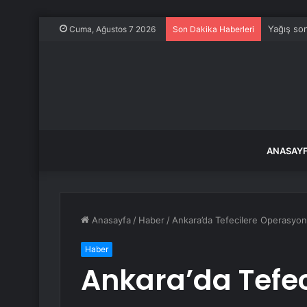
Yağış son
Cuma, Ağustos 7 2026
Son Dakika Haberleri
ANASAY
Anasayfa
/
Haber
/
Ankara’da Tefecilere Operasyon:
Haber
Ankara’da Tefec