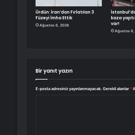
Ürdün: İran’dan Fırlatılan 3
İstanbul’d
Füzeyi İmha Ettik
kaza yaptı
var!
Ağustos 6, 2026
Ağustos 6,
Bir yanıt yazın
E-posta adresiniz yayınlanmayacak.
Gerekli alanlar
*
i
Y
o
r
u