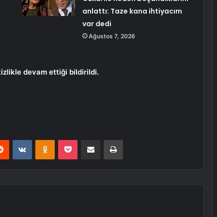
anlattı: Taze kana ihtiyacım
var dedi
Ağustos 7, 2026
likle devam ettiği bildirildi.
erest
Reddit
VKontakte
Odnoklassniki
Pocket
E-Posta ile paylaş
Yazdır