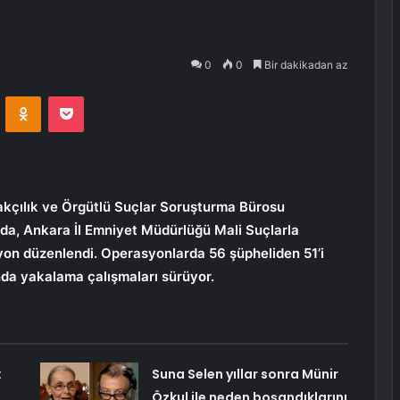
0
0
Bir dakikadan az
VKontakte
Odnoklassniki
Pocket
akçılık ve Örgütlü Suçlar Soruşturma Bürosu
da, Ankara İl Emniyet Müdürlüğü Mali Suçlarla
yon düzenlendi. Operasyonlarda 56 şüpheliden 51’i
nda yakalama çalışmaları sürüyor.
:
Suna Selen yıllar sonra Münir
Özkul ile neden boşandıklarını