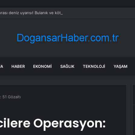
rası deniz uyarısı! Bulanık ve kötü kokulu suda yüzmeyin
FA
HABER
EKONOMI
SAĞLIK
TEKNOLOJI
YAŞAM
 51 Gözaltı
ilere Operasyon: