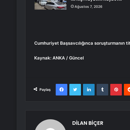
Ağustos 7, 2026
Cumhuriyet Başsavcılığınca soruşturmanın titiz
Kaynak: ANKA / Güncel
Facebook
Twitter
LinkedIn
Tumblr
Pint
Paylaş
DİLAN BİÇER