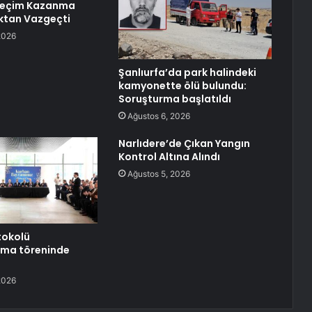
 Seçim Kazanma
ktan Vazgeçti
2026
Şanlıurfa’da park halindeki
kamyonette ölü bulundu:
Soruşturma başlatıldı
Ağustos 6, 2026
Narlıdere’de Çıkan Yangın
Kontrol Altına Alındı
Ağustos 5, 2026
tokolü
ma töreninde
2026