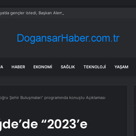
ya’da gençler istedi, Başkan Alemdar talimat verdi
FA
HABER
EKONOMI
SAĞLIK
TEKNOLOJI
YAŞAM
oğru Şehir Buluşmaları” programında konuştu Açıklaması
ğde’de “2023’e