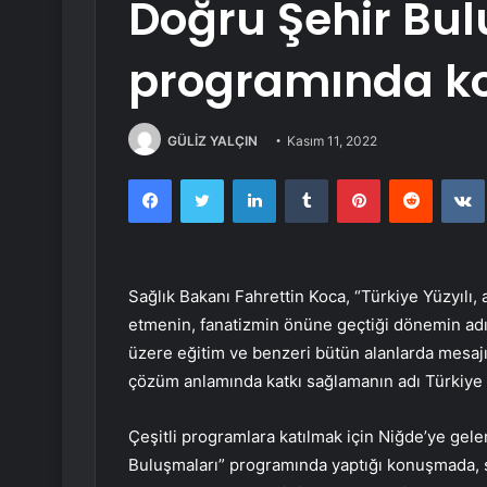
Doğru Şehir Bu
programında ko
GÜLİZ YALÇIN
Kasım 11, 2022
Facebook
Twitter
LinkedIn
Tumblr
Pinterest
Reddit
Sağlık Bakanı Fahrettin Koca, “Türkiye Yüzyılı,
etmenin, fanatizmin önüne geçtiği dönemin adı.
üzere eğitim ve benzeri bütün alanlarda mesajı
çözüm anlamında katkı sağlamanın adı Türkiye Yü
Çeşitli programlara katılmak için Niğde’ye gel
Buluşmaları” programında yaptığı konuşmada, s