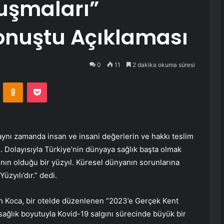
luşmaları”
nuştu Açıklaması
0
11
2 dakika okuma süresi
VKontakte
Odnoklassniki
Pocket
 aynı zamanda insan ve insani değerlerin ve hakkı teslim
 Dolayısıyla Türkiye’nin dünyaya sağlık başta olmak
nın olduğu bir yüzyıl. Küresel dünyanın sorunlarına
zyılı’dır.” dedi.
en Koca, bir otelde düzenlenen “2023’e Gerçek Kent
ağlık boyutuyla Kovid-19 salgını sürecinde büyük bir