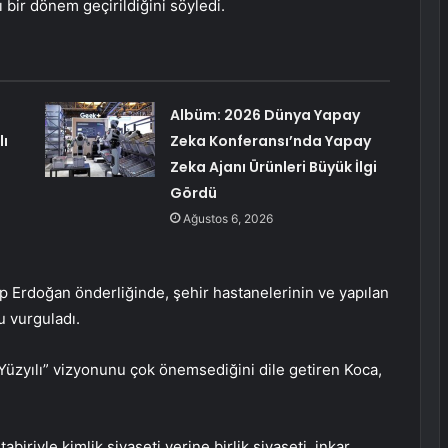
ı bir dönem geçirildiğini söyledi.
Albüm: 2026 Dünya Yapay
lı
Zeka Konferansı’nda Yapay
Zeka Ajanı Ürünleri Büyük İlgi
Gördü
Ağustos 6, 2026
 Erdoğan önderliğinde, şehir hastanelerinin ve yapılan
u vurguladı.
Yüzyılı” vizyonunu çok önemsediğini dile getiren Koca,
iriyle kimlik siyaseti yerine birlik siyaseti, inkar