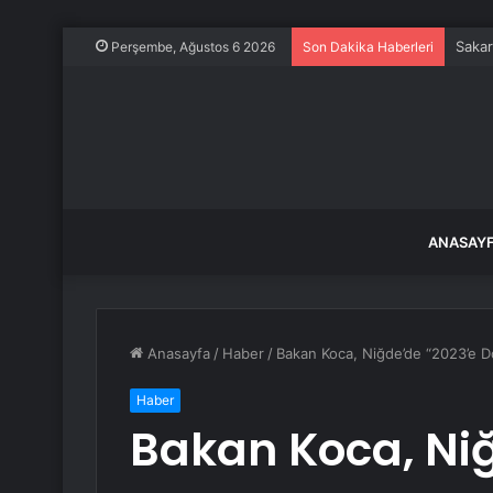
Sakar
Perşembe, Ağustos 6 2026
Son Dakika Haberleri
ANASAY
Anasayfa
/
Haber
/
Bakan Koca, Niğde’de “2023’e D
Haber
Bakan Koca, Ni