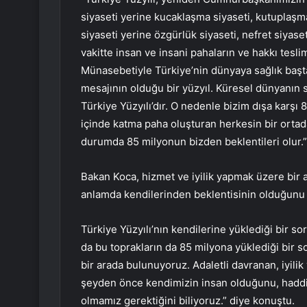
siyaseti yerine kucaklaşma siyaseti, kutuplaşma
siyaseti yerine özgürlük siyaseti, nefret siyaset
vakitte insan ve insani pahaların ve hakkı tesl
Münasebetiyle Türkiye’nin dünyaya sağlık başt
mesajının olduğu bir yüzyıl. Küresel dünyanın
Türkiye Yüzyılı’dır. O nedenle bizim dışa karşı
içinde katma paha oluşturan herkesin bir ortad
durumda 85 milyonun bizden beklentileri olur.”
Bakan Koca, hizmet ve iyilik yapmak üzere bir a
anlamda kendilerinden beklentisinin olduğunu i
Türkiye Yüzyılı’nın kendilerine yüklediği bir s
da bu toprakların da 85 milyona yüklediği bir
bir arada bulunuyoruz. Adaletli davranan, iyili
şeyden önce kendimizin insan olduğunu, haddimi
olmamız gerektiğini biliyoruz.” diye konuştu.