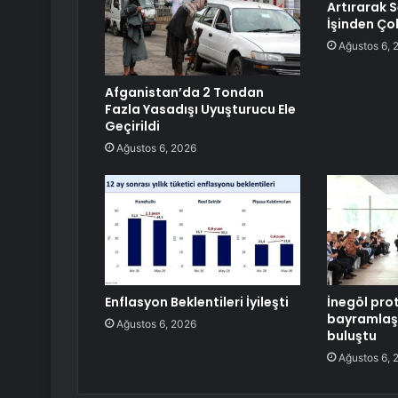
Artırarak
İşinden Ço
Ağustos 6, 
Afganistan’da 2 Tondan
Fazla Yasadışı Uyuşturucu Ele
Geçirildi
Ağustos 6, 2026
Enflasyon Beklentileri İyileşti
İnegöl pro
bayramlaş
Ağustos 6, 2026
buluştu
Ağustos 6, 