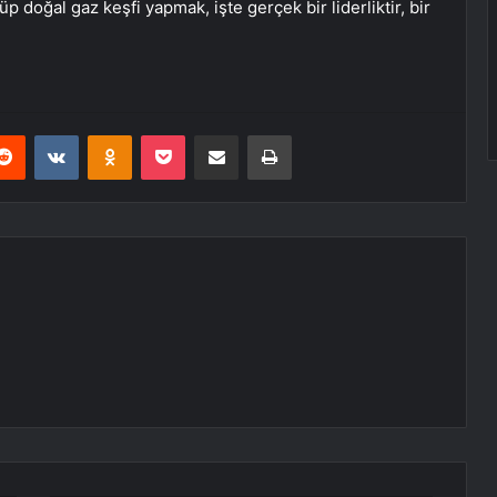
doğal gaz keşfi yapmak, işte gerçek bir liderliktir, bir
erest
Reddit
VKontakte
Odnoklassniki
Pocket
E-Posta ile paylaş
Yazdır