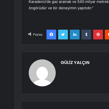
Karadeniz’de gaz aramak ve 540 milyar metreküp 
öngörüdür ve bir deneyimin yapıtıdır.”
Facebook
Twitter
LinkedIn
Tumblr
Pint
Paylaş
GÜLİZ YALÇIN