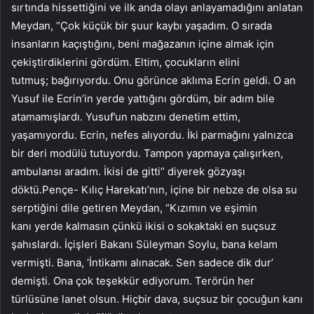
sırtında hissettiğini ve ilk anda olayı anlayamadığını anlatan
Meydan, “Çok küçük bir şuur kaybı yaşadım. O sırada
insanların kaçıştığını, beni mağazanın içine almak için
çekiştirdiklerini gördüm. Eltim, çocukların elini
tutmuş; bağırıyordu. Onu görünce aklıma Ecrin geldi. O an
Yusuf ile Ecrin’in yerde yattığını gördüm, bir adım bile
atamamışlardı. Yusuf’un nabzını denetim ettim,
yaşamıyordu. Ecrin, nefes alıyordu. İki parmağını yalnızca
bir deri modülü tutuyordu. Tampon yapmaya çalışırken,
ambulansı aradım. İkisi de gitti” diyerek gözyaşı
döktü.Pençe- Kılıç Harekatı’nın, içine bir nebze de olsa su
serptiğini dile getiren Meydan, “Kızımın ve eşimin
kanı yerde kalmasın çünkü ikisi o sokaktaki en suçsuz
şahıslardı. İçişleri Bakanı Süleyman Soylu, bana kelam
vermişti. Bana, ‘İntikamı alınacak. Sen sadece dik dur’
demişti. Ona çok teşekkür ediyorum. Terörün her
türlüsüne lanet olsun. Hiçbir dava, suçsuz bir çocuğun kanı