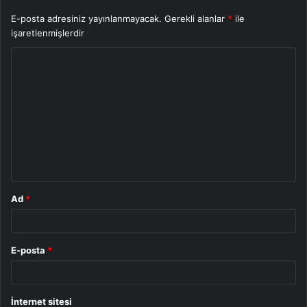
E-posta adresiniz yayınlanmayacak.
Gerekli alanlar
*
ile
işaretlenmişlerdir
Y
o
r
u
m
*
Ad
*
E-posta
*
İnternet sitesi