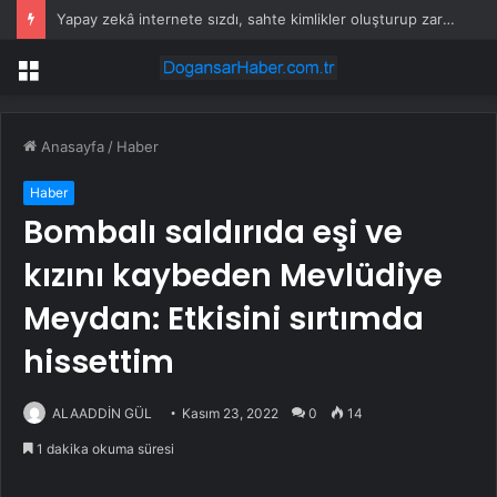
Yapay zekâ internete sızdı, sahte kimlikler oluşturup zararlı kod yaymaya çalıştı
Menü
Anasayfa
/
Haber
Haber
Bombalı saldırıda eşi ve
kızını kaybeden Mevlüdiye
Meydan: Etkisini sırtımda
hissettim
ALAADDİN GÜL
Kasım 23, 2022
0
14
1 dakika okuma süresi