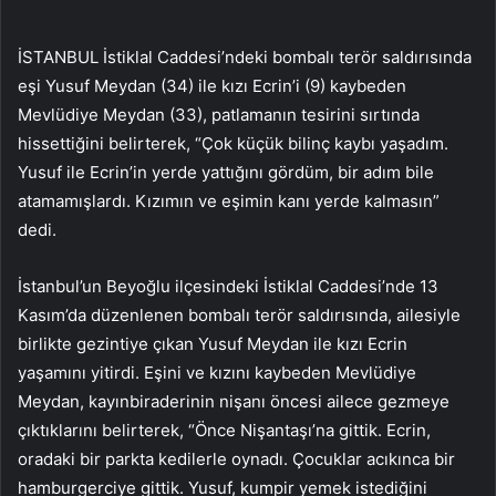
İSTANBUL İstiklal Caddesi’ndeki bombalı terör saldırısında
eşi Yusuf Meydan (34) ile kızı Ecrin’i (9) kaybeden
Mevlüdiye Meydan (33), patlamanın tesirini sırtında
hissettiğini belirterek, “Çok küçük bilinç kaybı yaşadım.
Yusuf ile Ecrin’in yerde yattığını gördüm, bir adım bile
atamamışlardı. Kızımın ve eşimin kanı yerde kalmasın”
dedi.
İstanbul’un Beyoğlu ilçesindeki İstiklal Caddesi’nde 13
Kasım’da düzenlenen bombalı terör saldırısında, ailesiyle
birlikte gezintiye çıkan Yusuf Meydan ile kızı Ecrin
yaşamını yitirdi. Eşini ve kızını kaybeden Mevlüdiye
Meydan, kayınbiraderinin nişanı öncesi ailece gezmeye
çıktıklarını belirterek, “Önce Nişantaşı’na gittik. Ecrin,
oradaki bir parkta kedilerle oynadı. Çocuklar acıkınca bir
hamburgerciye gittik. Yusuf, kumpir yemek istediğini