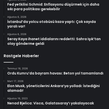
Fed yetkilisi Schmid: Enflasyonu düşürmek için daha
sıkı para politikası gerekebilir
Ağustos 6, 2026
İstanbul’da yolcu otobüsü kaza yaptı: Çok sayıda
yaralı var!
Ağustos 6, 2026
Seray Kaya ihanet iddialarını reddetti: Sahra Işık’tan
olay gönderme geldi
Rastgele Haberler
Temmuz 18, 2026
Ordu Kumru’da bayram havası: Beton yol tamamlandı
Mart 17, 2026
Elon Musk, yöneticilerini Ankara’ya yolladı: İstediğini
alamadı!
Ağustos 16, 2023
Nenad Bjelica: Visca, Galatasaray’ı yakalayacak