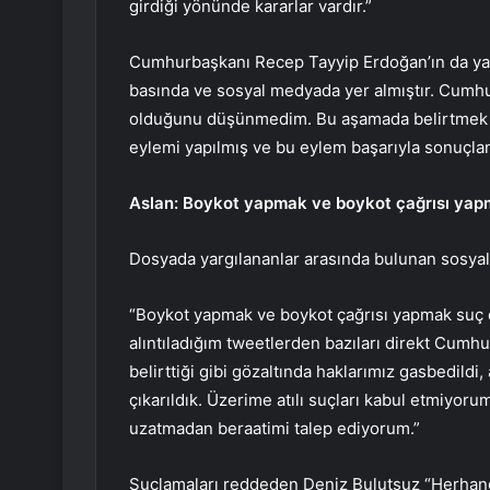
girdiği yönünde kararlar vardır.”
Cumhurbaşkanı Recep Tayyip Erdoğan’ın da yapt
basında ve sosyal medyada yer almıştır. Cumhur
olduğunu düşünmedim. Bu aşamada belirtmek ge
eylemi yapılmış ve bu eylem başarıyla sonuçlan
Aslan: Boykot yapmak ve boykot çağrısı yapm
Dosyada yargılananlar arasında bulunan sosyal
“Boykot yapmak ve boykot çağrısı yapmak suç 
alıntıladığım tweetlerden bazıları direkt Cumh
belirttiği gibi gözaltında haklarımız gasbedildi
çıkarıldık. Üzerime atılı suçları kabul etmiyor
uzatmadan beraatimi talep ediyorum.”
Suçlamaları reddeden Deniz Bulutsuz “Herhangi