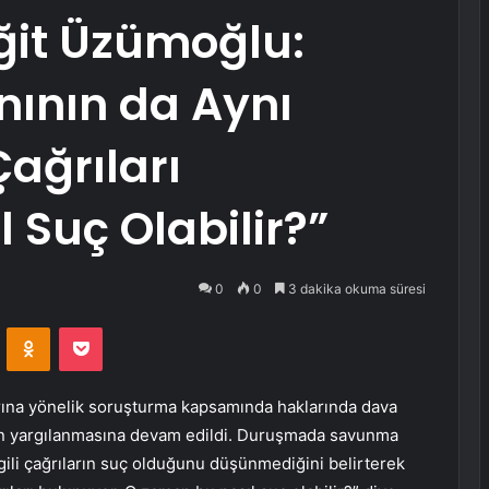
it Üzümoğlu:
ının da Aynı
Çağrıları
 Suç Olabilir?”
0
0
3 dakika okuma süresi
VKontakte
Odnoklassniki
Pocket
arına yönelik soruşturma kapsamında haklarında dava
in yargılanmasına devam edildi. Duruşmada savunma
ili çağrıların suç olduğunu düşünmediğini belirterek