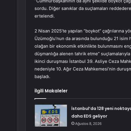
“Cumhurbaşkanının da aynı şekilde boykot çağrı
sordu. Diğer sanıklar da suçlamaları reddedere
ertelendi.
2 Nisan 2025’te yapılan “boykot” çağrılarına 
Üzümoğlu’nun da arasında bulunduğu 21 isim hak
olağan bir ekonomik etkinlikte bulunmasını eng
düşmanlığa alenen tahrik etme” suçlamalarıyla 7
ikinci duruşması İstanbul 39. Asliye Ceza Mahk
nedeniyle 10. Ağır Ceza Mahkemesi’nin duruşma
başladı.
İlgili Makaleler
İstanbul’da 128 yeni noktay
daha EDS geliyor
Ağustos 8, 2026