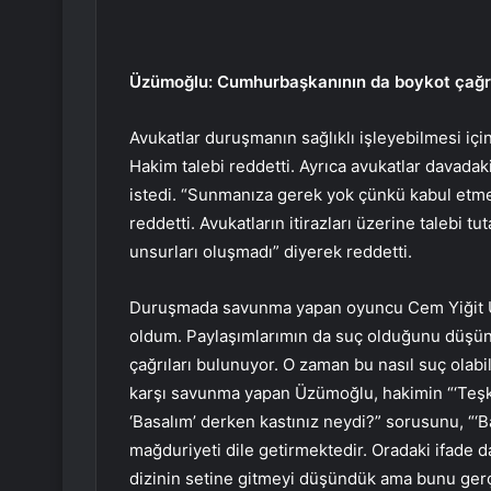
Üzümoğlu: Cumhurbaşkanının da boykot çağrıla
Avukatlar duruşmanın sağlıklı işleyebilmesi için
Hakim talebi reddetti. Ayrıca avukatlar davadak
istedi. “Sunmanıza gerek yok çünkü kabul etm
reddetti. Avukatların itirazları üzerine talebi t
unsurları oluşmadı” diyerek reddetti.
Duruşmada savunma yapan oyuncu Cem Yiğit Üz
oldum. Paylaşımlarımın da suç olduğunu düşü
çağrıları bulunuyor. O zaman bu nasıl suç olabi
karşı savunma yapan Üzümoğlu, hakimin “‘Teşkila
‘Basalım’ derken kastınız neydi?” sorusunu, “‘
mağduriyeti dile getirmektedir. Oradaki ifade 
dizinin setine gitmeyi düşündük ama bunu ger