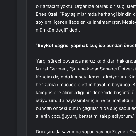
bir amacım yoktu. Organize olarak bir suç işle
Enes Özel, “Paylaşımlarımda herhangi bir din di
söylemi içeren ifadeler kullanılmamıştır. Mes
mümkün değil” dedi.
“Boykot çağrısı yapmak suç ise bundan önceki
Yargı süreci boyunca maruz kaldıkları hakkın
Murat Germen, “Şu ana kadar Sabancı Üniversit
Kendim dışımda kimseyi temsil etmiyorum. Kin 
her zaman mücadele ettim hayatım boyunca. B
kampüslere alınmadığı bir dönemde başörtülü ö
istiyorum. Bu paylaşımlar için ne talimat aldım
bundan önceki bütün çağrıların da suç kabul ed
ailenin çocuğuyum, beraatimi talep ediyorum.” 
Duruşmada savunma yapan yayıncı Zeynep Ocak 