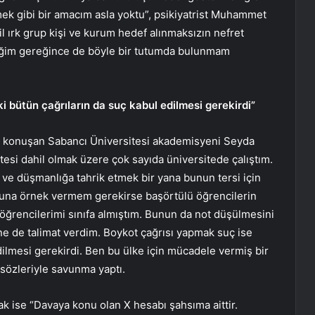
mek gibi bir amacım asla yoktu”, psikiyatrist Muhammet
l ırk grup kişi ve kurum hedef alınmaksızın nefret
leğim gereğince de böyle bir tutumda bulunmam
 bütün çağrıların da suç kabul edilmesi gerekirdi”
da konuşan Sabancı Üniversitesi akademisyeni Seyda
esi dahil olmak üzere çok sayıda üniversitede çalıştım.
ve düşmanlığa tahrik etmek bir yana bunun tersi için
una örnek vermem gerekirse başörtülü öğrencilerin
ğrencilerimi sınıfa almıştım. Bunun da not düşülmesini
 ne de talimat verdim. Boykot çağrısı yapmak suç ise
ilmesi gerekirdi. Ben bu ülke için mücadele vermiş bir
sözleriyle savunma yaptı.
ise “Davaya konu olan X hesabı şahsıma aittir.