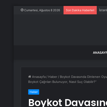
İstan
Cumartesi, Ağustos 8 2026
Son Dakika Haberleri
ANASAY
Anasayfa
/
Haber
/
Boykot Davasında Dinlenen Oyu
Boykot Çağrıları Bulunuyor, Nasıl Suç Olabilir?”
Haber
Boykot Davasın