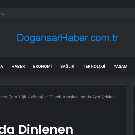
bul’da 128 yeni noktaya daha EDS geliyor
FA
HABER
EKONOMI
SAĞLIK
TEKNOLOJI
YAŞAM
ncu Cem Yiğit Üzümoğlu: “Cumhurbaşkanının da Aynı Şekilde
da Dinlenen