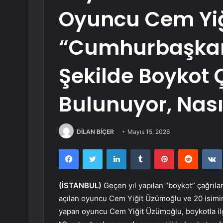
Oyuncu Cem Yiğ
“Cumhurbaşkan
Şekilde Boykot 
Bulunuyor, Nasıl
DİLAN BİÇER
Mayıs 15, 2026
Facebook
Twitter
LinkedIn
Tumblr
Pinterest
Reddit
(İSTANBUL)
Geçen yıl yapılan “boykot” çağrıl
açılan oyuncu Cem Yiğit Üzümoğlu ve 20 isim
yapan oyuncu Cem Yiğit Üzümoğlu, boykotla ilg