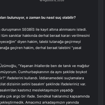
Ağustos 8, 2026
rı bulunuyor, o zaman bu nasıl suç olabilir?
 duruşmanın SEGBİS ile kayıt altına alınmasını istedi.
i tüm sanıklar hakkında derhal beraat kararı verilmesini
eyeceğim” diyen hakim, talebi tutanağa geçirmeyi
utanağa geçiren hakim, derhal beraat talebini “yasal
ümoğlu, “Yaşanan ihlallerde ben de tanık ve mağdur
nmüyorum. Cumhurbaşkanının da aynı şekilde boykot
lir?” ifadelerini kullandı. İddianamedeki suçlamalara
t dizisinin setini basalım’ şeklinde ifadeleriniz var.
Basalım’dan kastımız meslektaşımızın yaşadığı
daha çok argo bir ifade. Sendikal haklarımız kapsamında
çekleştirmedik. Amacımız arkadaşımızın yanında