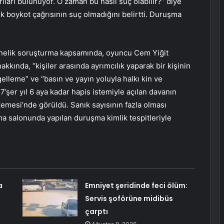
ları bulunuyor. O zaman bu nasıl suç olabilir?” diye
k boykot çağrısının suç olmadığını belirtti. Duruşma
yönelik soruşturma kapsamında, oyuncu Cem Yiğit
kında, “kişiler arasında ayrımcılık yaparak bir kişinin
elleme” ve “basın ve yayın yoluyla halkı kin ve
’şer yıl 6 aya kadar hapis istemiyle açılan davanın
emesi’nde görüldü. Sanık sayısının fazla olması
 salonunda yapılan duruşma kimlik tespitleriyle
a
Emniyet şeridinde feci ölüm:
Servis şoförüne midibüs
çarptı