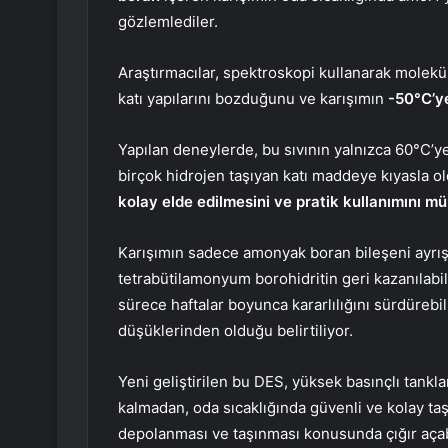
gözlemlediler.
Araştırmacılar, spektroskopi kullanarak molekül
katı yapılarını bozduğunu ve karışımın
-50°C’ye
Yapılan deneylerde, bu sıvının yalnızca 60°C’ye 
birçok hidrojen taşıyan katı maddeye kıyasla o
kolay elde edilmesini ve pratik kullanımını mü
Karışımın sadece amonyak boran bileşeni ayrışı
tetrabütilamonyum borohidritin geri kazanılabil
sürece haftalar boyunca kararlılığını sürdüreb
düşüklerinden olduğu belirtiliyor.
Yeni geliştirilen bu DES, yüksek basınçlı tankl
kalmadan, oda sıcaklığında güvenli ve kolay taşı
depolanması ve taşınması konusunda çığır açab