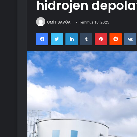
hidrojen depolay
ÜMİT SAVĞA
Temmuz 18, 2025
Facebook
Twitter
LinkedIn
Tumblr
Pinterest
Reddit