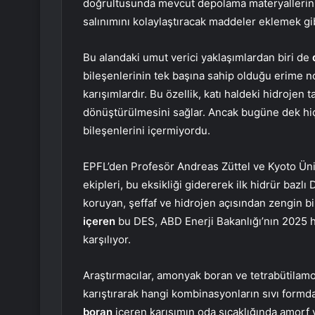
doğrultusunda mevcut depolama materyallerini
salınımını kolaylaştıracak maddeler eklemek gi
Bu alandaki umut verici yaklaşımlardan biri de
d
bileşenlerinin tek başına sahip olduğu erime n
karışımlardır. Bu özellik, katı haldeki hidrojen ta
dönüştürülmesini sağlar. Ancak bugüne dek hiç
bileşenlerini içermiyordu.
EPFL’den Profesör Andreas Züttel ve Kyoto Üni
ekipleri, bu eksikliği gidererek ilk hidrür bazlı D
koruyan, şeffaf ve hidrojen açısından zengin b
içeren
bu DES, ABD Enerji Bakanlığı’nın 2025 h
karşılıyor.
Araştırmacılar, amonyak boran ve tetrabütilamon
karıştırarak hangi kombinasyonların sıvı formda 
boran
içeren karışımın oda sıcaklığında amorf y