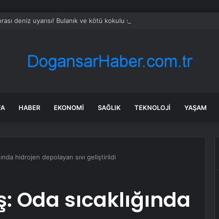
rası deniz uyarısı! Bulanık ve kötü kokulu suda yüzmeyin
FA
HABER
EKONOMI
SAĞLIK
TEKNOLOJI
YAŞAM
ında hidrojen depolayan sıvı geliştirildi
ş: Oda sıcaklığında