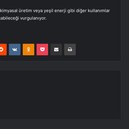
imyasal üretim veya yeşil enerji gibi diğer kullanımlar
açabileceği vurgulanıyor.
erest
Reddit
VKontakte
Odnoklassniki
Pocket
E-Posta ile paylaş
Yazdır