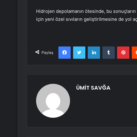
Hidrojen depolamanın ötesinde, bu sonuçların k
için yeni özel sıvıların geliştirilmesine de yol 
Facebook
Twitter
LinkedIn
Tumblr
Pint
Paylaş
ÜMİT SAVĞA