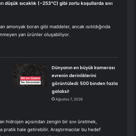
ı düşük sıcaklık (−253°C) gibi zorlu koşullarda sıvı
lan amonyak boran gibi maddeler, ancak ısıtıldığında
enmeyen yan ürünler oluşabiliyor.
Dünyanın en büyük kamerası
evrenin derinliklerini
görüntüledi: 500 binden fazla
galaksi!
Ağustos 7, 2026
yan hidrojen açısından zengin bir sıvı üretmek,
pratik hale getirebilir. Araştırmacılar bu hedef