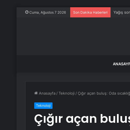
Yağış son
Cuma, Ağustos 7 2026
Son Dakika Haberleri
ANASAY
Anasayfa
/
Teknoloji
/
Çığır açan buluş: Oda sıcaklığ
Teknoloji
Çığır açan bulu