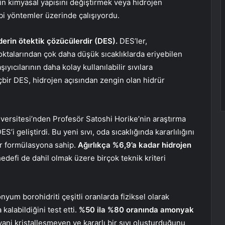
n kimyasal yapısını değiştirmek veya hidrojen
bi yöntemler üzerinde çalışıyordu.
erin ötektik çözücülerdir (DES).
DES’ler,
oktalarından çok daha düşük sıcaklıklarda eriyebilen
şıyıcılarının daha kolay kullanılabilir sıvılara
bir DES, hidrojen açısından zengin olan hidrür
versitesi’nden Profesör Satoshi Horike’nin araştırma
ES’i geliştirdi. Bu yeni sıvı, oda sıcaklığında kararlılığını
ir formülasyona sahip.
Ağırlıkça %6,9’a kadar hidrojen
edefi de dahil olmak üzere birçok teknik kriteri
yum borohidriti çeşitli oranlarda fiziksel olarak
kalabildiğini test etti.
%50 ila %80 oranında amonyak
ani kristalleşmeyen ve kararlı bir sıvı oluşturduğunu