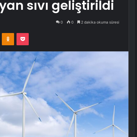
an sıvı geliştirildi
0
0
2 dakika okuma süresi
VKontakte
Odnoklassniki
Pocket