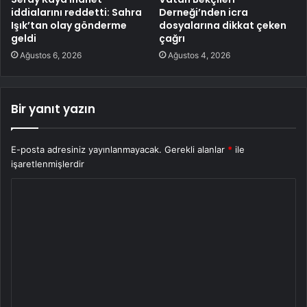
iddialarını reddetti: Sahra
Derneği’nden icra
Işık’tan olay gönderme
dosyalarına dikkat çeken
geldi
çağrı
Ağustos 6, 2026
Ağustos 4, 2026
Bir yanıt yazın
E-posta adresiniz yayınlanmayacak.
Gerekli alanlar
*
ile
işaretlenmişlerdir
Y
o
r
u
m
*