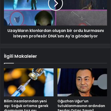
Uzaylıların klonlardan oluşan bir ordu kurmasını
isteyen profesör DNA'sını Ay'a gönderiyor
İlgili Makaleler
Bilim insanlarından yeni
Oğuzhan Uğur’un
aşı: Soğuk ortama gerek
tutuklanmasının ardından
duymayan toz aşı
Serdar Ortaç Saygı1