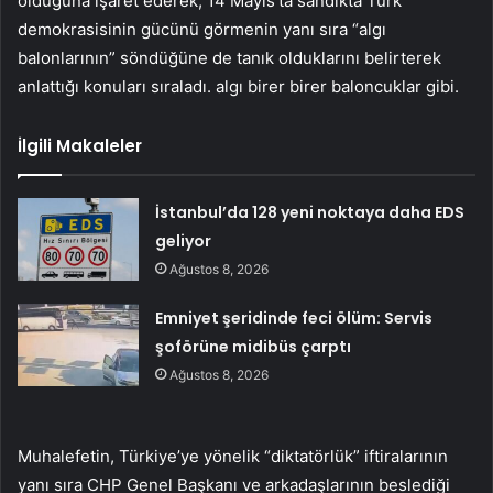
olduğuna işaret ederek, 14 Mayıs’ta sandıkta Türk
demokrasisinin gücünü görmenin yanı sıra “algı
balonlarının” söndüğüne de tanık olduklarını belirterek
anlattığı konuları sıraladı. algı birer birer baloncuklar gibi.
İlgili Makaleler
İstanbul’da 128 yeni noktaya daha EDS
geliyor
Ağustos 8, 2026
Emniyet şeridinde feci ölüm: Servis
şoförüne midibüs çarptı
Ağustos 8, 2026
Muhalefetin, Türkiye’ye yönelik “diktatörlük” iftiralarının
yanı sıra CHP Genel Başkanı ve arkadaşlarının beslediği