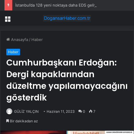
İstanbul’da 128 yeni noktaya daha EDS geliyor
Menü
Anasayfa
/
Haber
Haber
Cumhurbaşkanı Erdoğan:
Dergi kapaklarından
düzeltme yapılamayacağını
gösterdik
GÜLİZ YALÇIN
Haziran 11, 2023
0
7
Bir dakikadan az