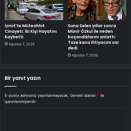
İzmit’te Müteahhit
Suna Selen yıllar sonra
Cinayeti: İki Kişi Hayatını
Münir Özkul ile neden
Kaybetti
boşandıklarını anlattı:
Taze kana ihtiyacım var
Ağustos 7, 2026
dedi
Ağustos 7, 2026
Bir yanıt yazın
E-posta adresiniz yayınlanmayacak.
Gerekli alanlar
*
ile
işaretlenmişlerdir
Y
o
r