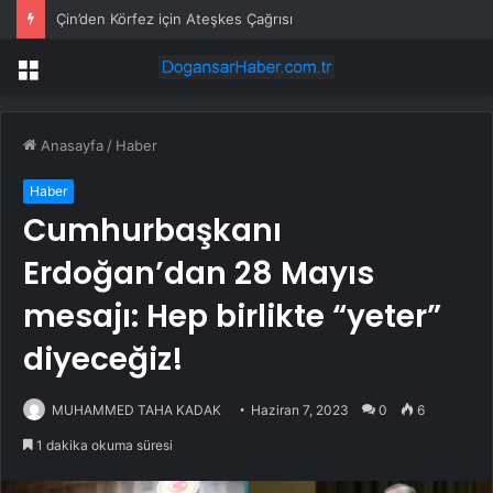
CHP’de dijital güvenlik skandalı: İstanbul ve Ankara il başkanlıkları bahis sitelerine yönlendirildi
Menü
Anasayfa
/
Haber
Haber
Cumhurbaşkanı
Erdoğan’dan 28 Mayıs
mesajı: Hep birlikte “yeter”
diyeceğiz!
MUHAMMED TAHA KADAK
Haziran 7, 2023
0
6
1 dakika okuma süresi