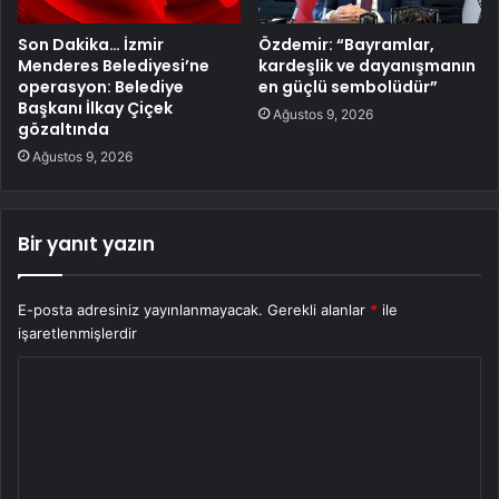
Son Dakika… İzmir
Özdemir: “Bayramlar,
Menderes Belediyesi’ne
kardeşlik ve dayanışmanın
operasyon: Belediye
en güçlü sembolüdür”
Başkanı İlkay Çiçek
Ağustos 9, 2026
gözaltında
Ağustos 9, 2026
Bir yanıt yazın
E-posta adresiniz yayınlanmayacak.
Gerekli alanlar
*
ile
işaretlenmişlerdir
Y
o
r
u