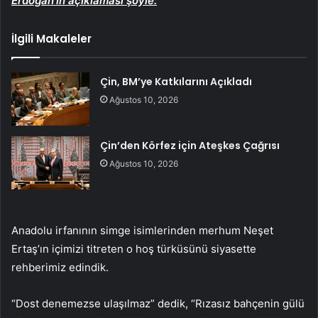
Erdoğan’ın açıklaması şöyle:
İlgili Makaleler
Çin, BM’ye Katkılarını Açıkladı
Ağustos 10, 2026
Çin’den Körfez için Ateşkes Çağrısı
Ağustos 10, 2026
Anadolu irfanının simge isimlerinden merhum Neşet
Ertaş’ın içimizi titreten o hoş türküsünü siyasette
rehberimiz edindik.
“Dost denemezse ulaşılmaz” dedik, “Rızasız bahçenin gülü