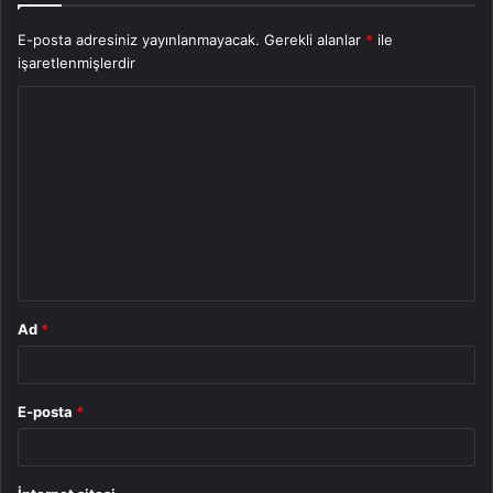
E-posta adresiniz yayınlanmayacak.
Gerekli alanlar
*
ile
işaretlenmişlerdir
Y
o
r
u
m
*
Ad
*
E-posta
*