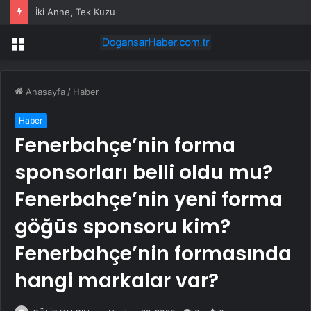
Angola’da Maden Göçüğünde 28 Kişi Hayatını Kaybetti
Menü
Anasayfa
/
Haber
Haber
Fenerbahçe’nin forma
sponsorları belli oldu mu?
Fenerbahçe’nin yeni forma
göğüs sponsoru kim?
Fenerbahçe’nin formasında
hangi markalar var?