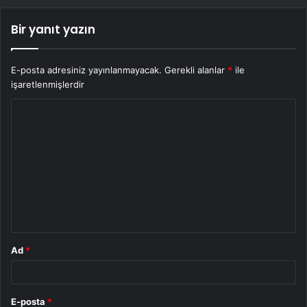
Bir yanıt yazın
E-posta adresiniz yayınlanmayacak.
Gerekli alanlar
*
ile
işaretlenmişlerdir
Y
o
r
u
m
*
Ad
*
E-posta
*