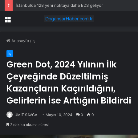
İstanbul’da 128 yeni noktaya daha EDS geliyor
Menü
Anasayfa
/
İş
İş
Green Dot, 2024 Yılının İlk
Çeyreğinde Düzeltilmiş
Kazançların Kaçırıldığını,
Gelirlerin İse Arttığını Bildirdi
ÜMİT SAVĞA
Mayıs 10, 2024
0
0
2 dakika okuma süresi