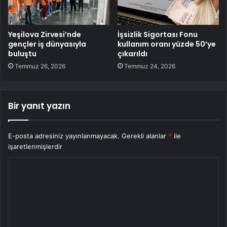
Yeşilova Zirvesi’nde
İşsizlik Sigortası Fonu
gençler iş dünyasıyla
kullanım oranı yüzde 50’ye
buluştu
çıkarıldı
Temmuz 26, 2026
Temmuz 24, 2026
Bir yanıt yazın
E-posta adresiniz yayınlanmayacak.
Gerekli alanlar
*
ile
işaretlenmişlerdir
Y
o
r
u
m