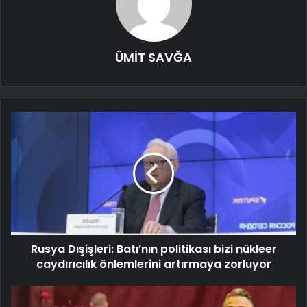
ÜMİT SAVĞA
Rusya Dışişleri: Batı’nın politikası bizi nükleer
caydırıcılık önlemlerini artırmaya zorluyor