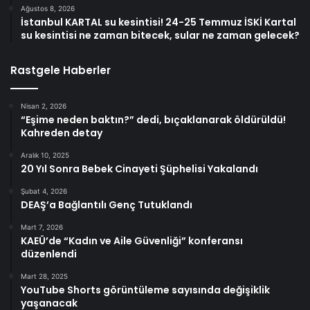
Ağustos 8, 2026
İstanbul KARTAL su kesintisi! 24-25 Temmuz İSKİ Kartal
su kesintisi ne zaman bitecek, sular ne zaman gelecek?
Rastgele Haberler
Nisan 2, 2026
“Eşime neden baktın?” dedi, bıçaklanarak öldürüldü!
Kahreden detay
Aralık 10, 2025
20 Yıl Sonra Bebek Cinayeti Şüphelisi Yakalandı
Şubat 4, 2026
DEAŞ’a Bağlantılı Genç Tutuklandı
Mart 7, 2026
KAEÜ’de “Kadın ve Aile Güvenliği” konferansı
düzenlendi
Mart 28, 2025
YouTube Shorts görüntüleme sayısında değişiklik
yaşanacak