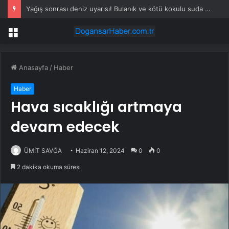
Yağış sonrası deniz uyarısı! Bulanık ve kötü kokulu suda yüzmeyin
Menü
Anasayfa
/
Haber
Haber
Hava sıcaklığı artmaya
devam edecek
ÜMİT SAVĞA
Haziran 12, 2024
0
0
2 dakika okuma süresi