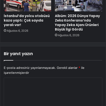
İstanbul’da yolcu otobüsü
Albüm: 2026 Dünya Yapay
kaza yaptı: Çok sayıda
Zeka Konferansı’nda
yaralı var!
Yapay Zeka Ajanı Ürünleri
Büyük İlgi Gördü
Ağustos 6, 2026
Ağustos 6, 2026
Bir yanıt yazın
E-posta adresiniz yayınlanmayacak.
Gerekli alanlar
*
ile
işaretlenmişlerdir
Y
o
r
u