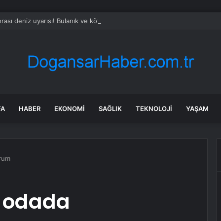
rası deniz uyarısı! Bulanık ve kötü kokulu suda yüzmeyin
FA
HABER
EKONOMI
SAĞLIK
TEKNOLOJI
YAŞAM
orum
k odada