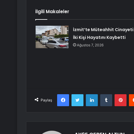
İlgili Makaleler
İzmit’te Müteahhit Cinayeti
İki Kişi Hayatını Kaybetti
Ağustos 7, 2026
Facebook
Twitter
LinkedIn
Tumblr
Pint
Paylaş