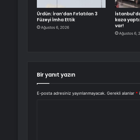
Ürdün: İran’dan Fırlatılan 3
İstanbul’d
Füzeyi İmha Ettik
kaza yaptı
var!
Ağustos 6, 2026
Ağustos 6, 
Bir yanıt yazın
E-posta adresiniz yayınlanmayacak.
Gerekli alanlar
*
i
Y
o
r
u