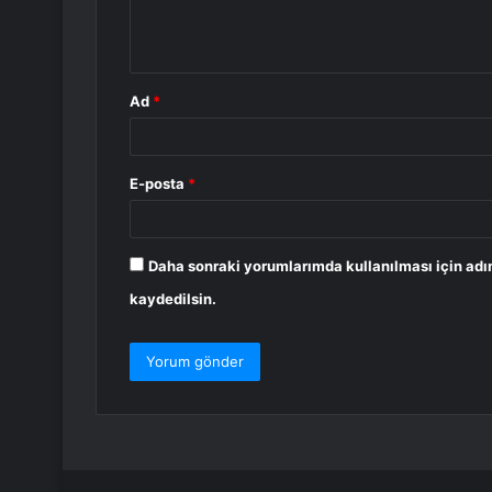
m
*
Ad
*
E-posta
*
Daha sonraki yorumlarımda kullanılması için adı
kaydedilsin.