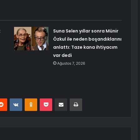
:
Suna Selen yıllar sonra Münir
Özkul ile neden boşandıklarını
anlattı: Taze kana ihtiyacım
var dedi
Ağustos 7, 2026
erest
Reddit
VKontakte
Odnoklassniki
Pocket
E-Posta ile paylaş
Yazdır