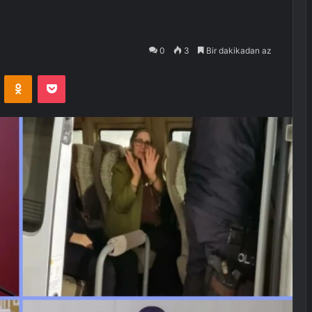
0
3
Bir dakikadan az
VKontakte
Odnoklassniki
Pocket