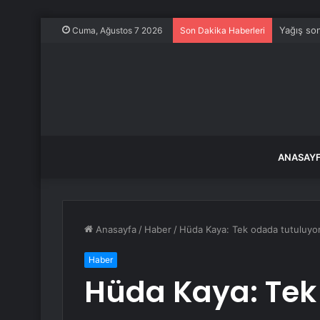
Yağış son
Cuma, Ağustos 7 2026
Son Dakika Haberleri
ANASAY
Anasayfa
/
Haber
/
Hüda Kaya: Tek odada tutuluy
Haber
Hüda Kaya: Te