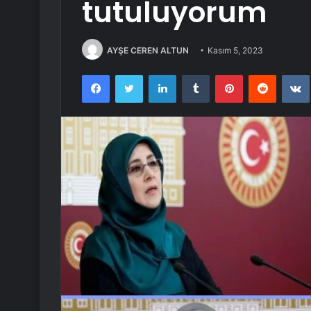
tutuluyorum
AYŞE CEREN ALTUN
Kasım 5, 2023
Facebook
Twitter
LinkedIn
Tumblr
Pinterest
Reddit