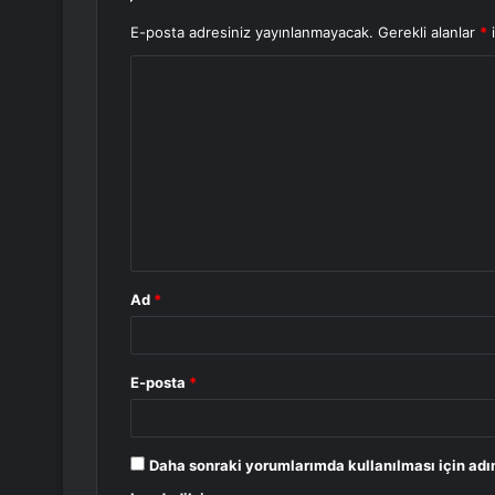
E-posta adresiniz yayınlanmayacak.
Gerekli alanlar
*
i
Y
o
r
u
m
*
Ad
*
E-posta
*
Daha sonraki yorumlarımda kullanılması için adı