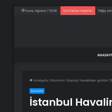
Yağış son
Cuma, Ağustos 7 2026
Son Dakika Haberleri
ANASAY
Anasayfa
/
Ekonomi
/
İstanbul Havalimanı günlük 1
Ekonomi
İstanbul Havali