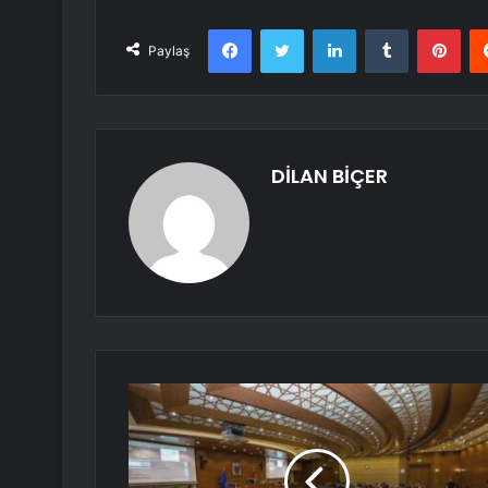
Facebook
Twitter
LinkedIn
Tumblr
Pint
Paylaş
DİLAN BİÇER