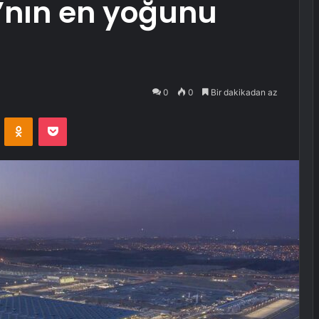
’nın en yoğunu
0
0
Bir dakikadan az
VKontakte
Odnoklassniki
Pocket