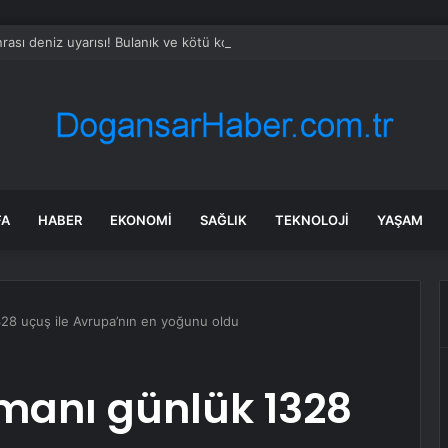
rası deniz uyarısı! Bulanık ve kötü kokulu suda yüzmeyin
FA
HABER
EKONOMI
SAĞLIK
TEKNOLOJI
YAŞAM
328 uçuş ile Avrupa’nın en yoğunu oldu
manı günlük 1328