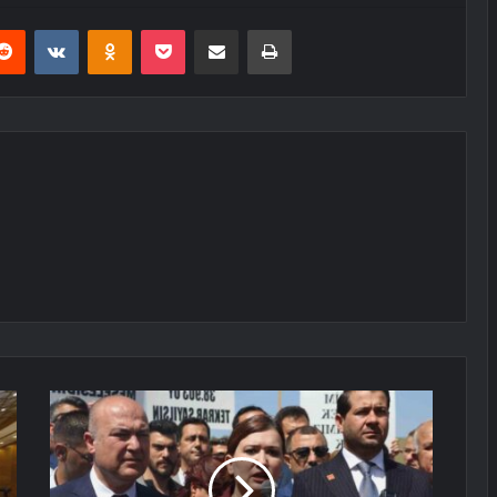
erest
Reddit
VKontakte
Odnoklassniki
Pocket
E-Posta ile paylaş
Yazdır