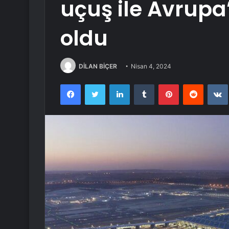
uçuş ile Avrupa
oldu
DİLAN BİÇER
Nisan 4, 2024
Facebook
Twitter
LinkedIn
Tumblr
Pinterest
Reddit