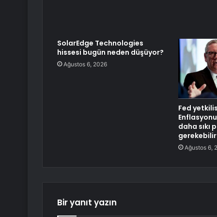
SolarEdge Technologies
hissesi bugün neden düşüyor?
Ağustos 6, 2026
Fed yetkili
Enflasyonu
daha sıkı p
gerekebilir
Ağustos 6, 
Bir yanıt yazın