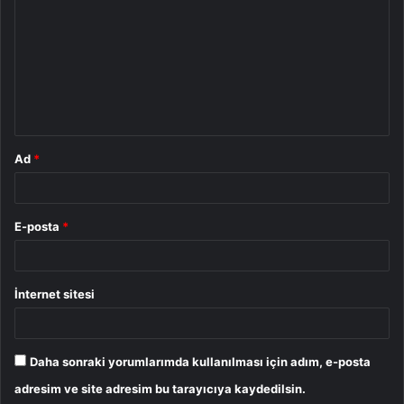
r
u
m
*
Ad
*
E-posta
*
İnternet sitesi
Daha sonraki yorumlarımda kullanılması için adım, e-posta
adresim ve site adresim bu tarayıcıya kaydedilsin.