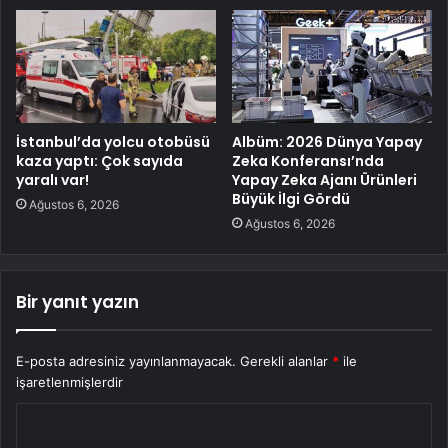
İstanbul’da yolcu otobüsü
Albüm: 2026 Dünya Yapay
kaza yaptı: Çok sayıda
Zeka Konferansı’nda
yaralı var!
Yapay Zeka Ajanı Ürünleri
Büyük İlgi Gördü
Ağustos 6, 2026
Ağustos 6, 2026
Bir yanıt yazın
E-posta adresiniz yayınlanmayacak.
Gerekli alanlar
*
ile
işaretlenmişlerdir
Y
o