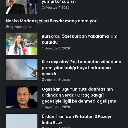
yumurta’ süprizi
Ağustos 7, 2026
Nesko Maden işçileri 5 aydır maaş alamıyor
Ağustos 7, 2026
Bursa’da Özel Kurban Yakalama Timi
Kuruldu
Ağustos 6, 2026
Sıra dışı olay! Rektumundan vücuduna
giren yılan balığı hayatını kabusa
çevirdi
Ağustos 6, 2026
Oğuzhan Uğur’un tutuklanmasının
ardından Serdar Ortaç Saygı1
gecesiyle ilgili beklenmedik gelişme
Ağustos 6, 2026
Ürdün: İran’dan Fırlatılan 3 Füzeyi
İmha Ettik