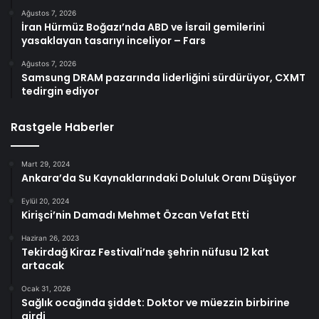
Ağustos 7, 2026
İran Hürmüz Boğazı’nda ABD ve İsrail gemilerini
yasaklayan tasarıyı inceliyor – Fars
Ağustos 7, 2026
Samsung DRAM pazarında liderliğini sürdürüyor, CXMT
tedirgin ediyor
Rastgele Haberler
Mart 29, 2024
Ankara’da Su Kaynaklarındaki Doluluk Oranı Düşüyor
Eylül 20, 2024
Kirişci’nin Damadı Mehmet Özcan Vefat Etti
Haziran 26, 2023
Tekirdağ Kiraz Festivali’nde şehrin nüfusu 12 kat
artacak
Ocak 31, 2026
Sağlık ocağında şiddet: Doktor ve müezzin birbirine
girdi