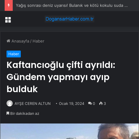
Yağış sonrası deniz uyarısı! Bulanık ve kötü kokulu suda yüzmeyin
Menü
Anasayfa
/
Haber
Haber
Kaftancıoğlu çifti ayrıldı:
Gündem yapmayı ayıp
bulduk
AYŞE CEREN ALTUN
Ocak 19, 2024
0
3
Bir dakikadan az