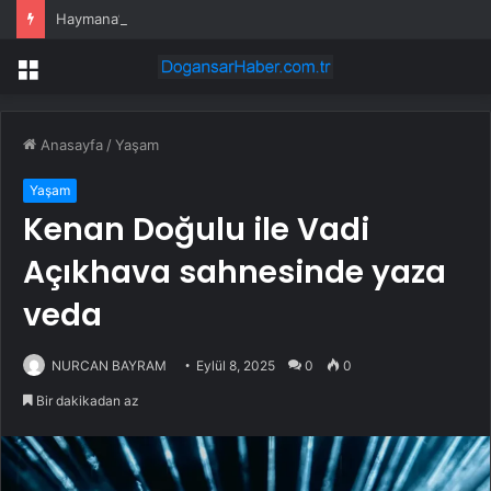
Haymana’nın Geleceği ve Yatırım Potansiyeli Masaya Yatırıldı
Menü
Anasayfa
/
Yaşam
Yaşam
Kenan Doğulu ile Vadi
Açıkhava sahnesinde yaza
veda
NURCAN BAYRAM
Eylül 8, 2025
0
0
Bir dakikadan az