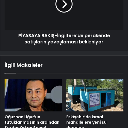
PİYASAYA BAKIŞ-İngiltere’de perakende
satışların yavaşlaması bekleniyor
İlgili Makaleler
Oğuzhan Uğur’un
Eskişehir’de kırsal
tutuklanmasının ardından
mahallelere yeni su
Serdar Ortaç Saygı1
depoları