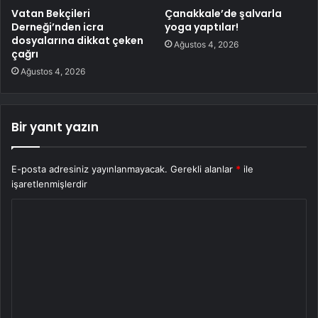
Vatan Bekçileri
Çanakkale’de şalvarla
Derneği’nden icra
yoga yaptılar!
dosyalarına dikkat çeken
Ağustos 4, 2026
çağrı
Ağustos 4, 2026
Bir yanıt yazın
E-posta adresiniz yayınlanmayacak.
Gerekli alanlar
*
ile
işaretlenmişlerdir
Y
o
r
u
m
*