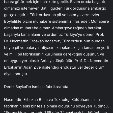
barışı götürmek için harekete geçilir. Bizim orada başarılı
olmamızı istemeyen Batılı güçler, Türk ordusuna ambargo
gerçekleştirir. Türk ordusuna pil ve batarya vermezler.
Böylelikle bizim muhabere sistemimiz iflas eder. Muhabere
olmadan muharebe olmaz. Ambargoya rağmen harekat
başarıyla tamamlanır ve ordumuz Türkiye’ye döner. Prof.
Dr. Necmettin Erbakan hocamız, Türk ordusunun bundan
böyle pil ve batarya ihtiyacını karşılamak için tamamen yerli
ve milli pil fabrikasının kurulması gerektiğini düşünür. ve
en uygun yer olarak Antalya düşünülür. Prof. Dr. Necmettin
Erbakan’ın A’dan Z’ye ilgilendiği endüstüriyel değer olur”
diye konuştu.
Deniz Baykal’ın ismi pil fabrikası’nda
Necmettin Erbakan Bilim ve Teknoloji Kütüphanesi’nin
fabrikanın eski bir tesis binası olduğunu söyleyen Tütüncü,
“Burası bir restorandı. 365 gün 24 saat açık bir kütüphane