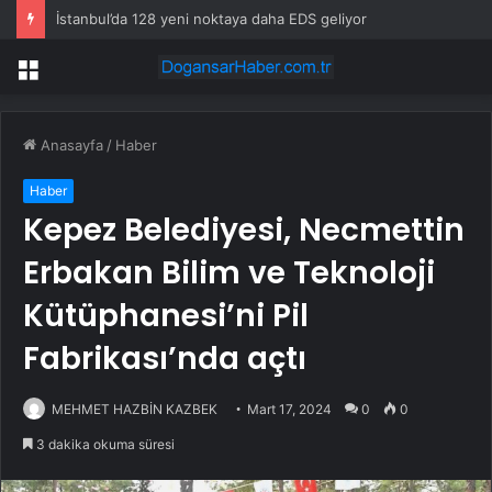
İstanbul’da 128 yeni noktaya daha EDS geliyor
Menü
Anasayfa
/
Haber
Haber
Kepez Belediyesi, Necmettin
Erbakan Bilim ve Teknoloji
Kütüphanesi’ni Pil
Fabrikası’nda açtı
MEHMET HAZBİN KAZBEK
Mart 17, 2024
0
0
3 dakika okuma süresi