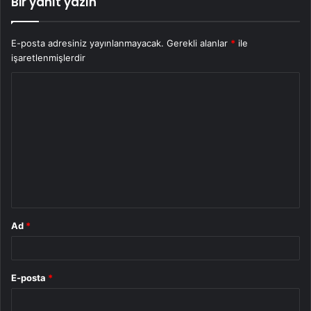
Bir yanıt yazın
E-posta adresiniz yayınlanmayacak.
Gerekli alanlar
*
ile
işaretlenmişlerdir
Y
o
r
u
m
*
Ad
*
E-posta
*