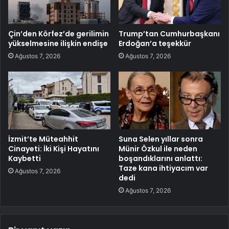
Çin’den Körfez’de gerilimin
Trump’tan Cumhurbaşkanı
yükselmesine ilişkin endişe
Erdoğan’a teşekkür
Ağustos 7, 2026
Ağustos 7, 2026
İzmit’te Müteahhit
Suna Selen yıllar sonra
Cinayeti: İki Kişi Hayatını
Münir Özkul ile neden
Kaybetti
boşandıklarını anlattı:
Taze kana ihtiyacım var
Ağustos 7, 2026
dedi
Ağustos 7, 2026