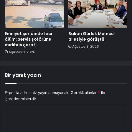
Emniyet şeridinde feci
Bakan Gürlek Mumcu
ölüm: Servis şoförüne
ailesiyle görüştü
midibüs çarptı
Ağustos 8, 2026
Ağustos 8, 2026
Bir yanıt yazın
E-posta adresiniz yayınlanmayacak.
Gerekli alanlar
*
ile
işaretlenmişlerdir
Y
o
r