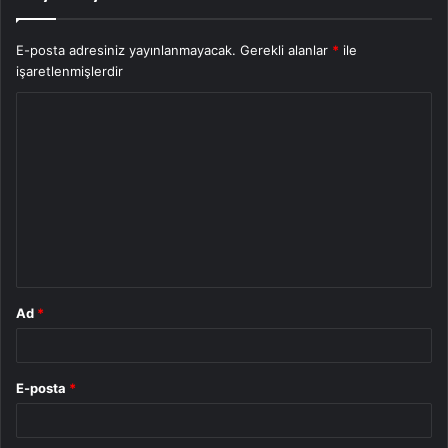
E-posta adresiniz yayınlanmayacak.
Gerekli alanlar
*
ile
işaretlenmişlerdir
Y
o
r
u
m
*
Ad
*
E-posta
*