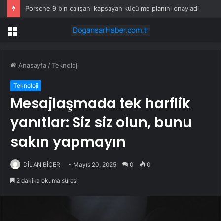
Porsche 9 bin çalışanı kapsayan küçülme planını onayladı
Menü
Anasayfa
/
Teknoloji
Teknoloji
Mesajlaşmada tek harflik
yanıtlar: Siz siz olun, bunu
sakın yapmayın
DİLAN BİÇER
Mayıs 20, 2025
0
0
2 dakika okuma süresi