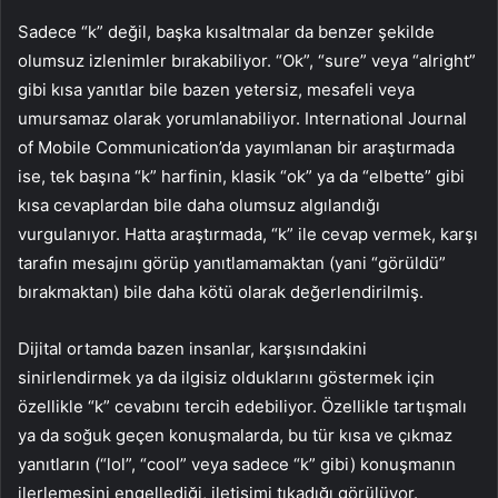
Sadece “k” değil, başka kısaltmalar da benzer şekilde
olumsuz izlenimler bırakabiliyor. “Ok”, “sure” veya “alright”
gibi kısa yanıtlar bile bazen yetersiz, mesafeli veya
umursamaz olarak yorumlanabiliyor. International Journal
of Mobile Communication’da yayımlanan bir araştırmada
ise, tek başına “k” harfinin, klasik “ok” ya da “elbette” gibi
kısa cevaplardan bile daha olumsuz algılandığı
vurgulanıyor. Hatta araştırmada, “k” ile cevap vermek, karşı
tarafın mesajını görüp yanıtlamamaktan (yani “görüldü”
bırakmaktan) bile daha kötü olarak değerlendirilmiş.
Dijital ortamda bazen insanlar, karşısındakini
sinirlendirmek ya da ilgisiz olduklarını göstermek için
özellikle “k” cevabını tercih edebiliyor. Özellikle tartışmalı
ya da soğuk geçen konuşmalarda, bu tür kısa ve çıkmaz
yanıtların (“lol”, “cool” veya sadece “k” gibi) konuşmanın
ilerlemesini engellediği, iletişimi tıkadığı görülüyor.