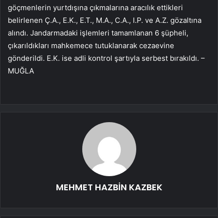
göçmenlerin yurtdışına çıkmalarına aracılık ettikleri
belirlenen Ç.A., E.K., E.T., M.A., C.A., I.P. ve A.Z. gözaltına
alındı. Jandarmadaki işlemleri tamamlanan 6 şüpheli,
çıkarıldıkları mahkemece tutuklanarak cezaevine
gönderildi. E.K. ise adli kontrol şartıyla serbest bırakıldı. –
MUĞLA
MEHMET HAZBİN KAZBEK