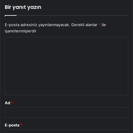
Bir yanıt yazın
E-posta adresiniz yayınlanmayacak.
Gerekli alanlar
*
ile
işaretlenmişlerdir
Y
o
r
u
m
*
Ad
*
E-posta
*