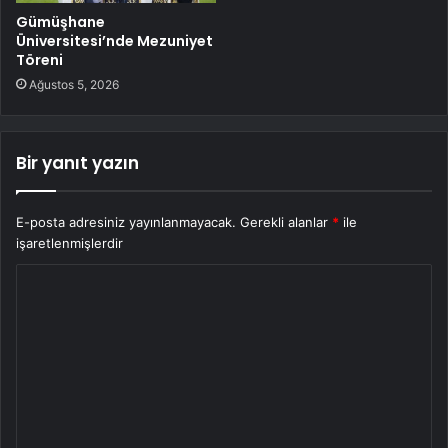
Gümüşhane
Üniversitesi’nde Mezuniyet
Töreni
Ağustos 5, 2026
Bir yanıt yazın
E-posta adresiniz yayınlanmayacak.
Gerekli alanlar
*
ile
işaretlenmişlerdir
Y
o
r
u
m
*