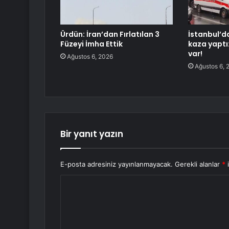
Ürdün: İran’dan Fırlatılan 3
İstanbul’d
Füzeyi İmha Ettik
kaza yaptı
var!
Ağustos 6, 2026
Ağustos 6, 
Bir yanıt yazın
E-posta adresiniz yayınlanmayacak.
Gerekli alanlar
*
i
Y
o
r
u