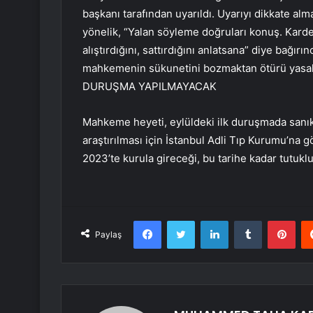
başkanı tarafından uyarıldı. Uyarıyı dikkate al
yönelik, “Yalan söyleme doğruları konuş. Kard
alıştırdığını, sattırdığını anlatsana” diye bağır
mahkemenin sükunetini bozmaktan ötürü yas
DURUŞMA YAPILMAYACAK
Mahkeme heyeti, eylüldeki ilk duruşmada sanık
araştırılması için İstanbul Adli Tıp Kurumu’na 
2023’te kurula gireceği, bu tarihe kadar tutuklu
Facebook
Twitter
LinkedIn
Tumblr
Pint
Paylaş