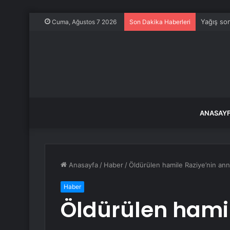
Yağış son
Cuma, Ağustos 7 2026
Son Dakika Haberleri
ANASAY
Anasayfa
/
Haber
/
Öldürülen hamile Raziye’nin ann
Haber
Öldürülen hamil