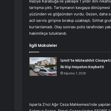
Raziye Karabuğa ile yaklaşık 1 yıldır dini nika
tartışma çıktı. Tartışmanın kavgaya dönüşmesi
yüzünden ve göğsünden vurdu. Gezen, daha son
acil servis girişine bırakıp uzaklaştı. Sıhhat 
kurtarılamadı. Olay sonrası polis tarafından ya
hakimlikçe tutuklandı.
İlgili Makaleler
İzmit’te Müteahhit Cinayeti
İki Kişi Hayatını Kaybetti
Ağustos 7, 2026
Isparta 2’nci Ağır Ceza Mahkemesi’nde yapılan v
Şehmuz Gezen, Elmalı Cezaevi’nden SEGBİS ile 