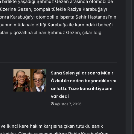
hla birlikte yaşadığı Şehmuz Gezen arasında otomobilde
 üzerine Gezen, pompalı tüfekle Raziye Karabuğa’yı
ra Karabuğa’yı otomobille Isparta Şehir Hastanesi’nin
grubunun müdahale ettiği Karabuğa ile karnındaki bebeği
kalanıp gözaltına alınan Şehmuz Gezen, çıkarıldığı
:
Suna Selen yıllar sonra Münir
Özkul ile neden boşandıklarını
anlattı: Taze kana ihtiyacım
var dedi
Ağustos 7, 2026
e ikinci kere hakim karşısına çıkan tutuklu sanık
katıldı. Olayda yaşamını yitiren Rabia Karabuğa’nın