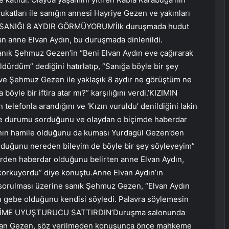
katları ile sanığın annesi Hayriye Gezen ve yakınları
VE SANIĞI 8 AYDIR GÖRMÜYORUM’İlk duruşmada hudut
lan anne Elvan Aydın, bu duruşmada dinlenildi.
anık Şehmuz Gezen’in “Beni Elvan Aydın eve çağırarak
dürdüm” dediğini hatırlatıp, “Sanığa böyle bir şey
m ve Şehmuz Gezen ile yaklaşık 8 aydır ne görüştüm ne
öyle bir iftira atar mı?” karşılığını verdi.’KIZIMIN
efonla arandığını ve ‘Kızın vuruldu’ denildiğini lakin
re durumu sorduğunu ve olaydan o biçimde haberdar
a’nın hamile olduğunu da kuması Yurdagül Gezen’den
lduğunu nereden bileyim de böyle bir şey söyleyeyim”
lerden haberdar olduğunu belirten anne Elvan Aydın,
 korkuyordu” diye konuştu.Anne Elvan Aydın’ın
n sorulması üzerine sanık Şehmuz Gezen, “Elvan Aydın
n gebe olduğunu kendisi söyledi. Palavra söylemesin
DEŞİME UYUŞTURUCU SATTIRDIN’Duruşma salonunda
Gülcan Gezen, söz verilmeden konuşunca önce mahkeme