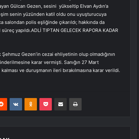
mayan Gülcan Gezen, sesini yükseltip Elvan Aydın’a
eşim senin yüzünden katil oldu onu uyuşturucuya
ınca salondan polis eşliğinde çıkarıldı; hakkında da
al süreç yapıldı.ADLİ TIPTAN GELECEK RAPORA KADAR
 Şehmuz Gezen’in cezai ehliyetinin olup olmadığının
gönderilmesine karar vermişti. Sanığın 27 Mart
 kalması ve duruşmanın ileri bırakılmasına karar verildi.
erest
Reddit
VKontakte
Odnoklassniki
Pocket
E-Posta ile paylaş
Yazdır