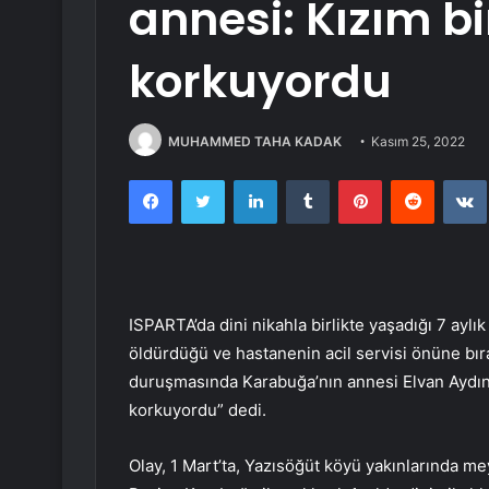
annesi: Kızım b
korkuyordu
MUHAMMED TAHA KADAK
Kasım 25, 2022
Facebook
Twitter
LinkedIn
Tumblr
Pinterest
Reddit
ISPARTA’da dini nikahla birlikte yaşadığı 7 ayl
öldürdüğü ve hastanenin acil servisi önüne bır
duruşmasında Karabuğa’nın annesi Elvan Aydın,
korkuyordu” dedi.
Olay, 1 Mart’ta, Yazısöğüt köyü yakınlarında m