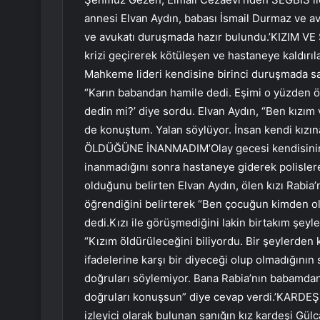
annesi Elvan Aydın, babası İsmail Durmaz ve avu
ve avukatı duruşmada hazır bulundu.’KIZIM 
krizi geçirerek kötüleşen ve hastaneye kaldırı
Mahkeme lideri kendisine birinci duruşmada s
“Karın babandan hamile dedi. Eşimi o yüzden öl
dedin mi?’ diye sordu. Elvan Aydın, “Ben kızı
de konuştum. Yalan söylüyor. İnsan kendi kızına b
ÖLDÜĞÜNE İNANMADIM’Olay gecesi kendisinin tel
inanmadığını sonra hastaneye giderek polisle
olduğunu belirten Elvan Aydın, ölen kızı Rabi
öğrendiğini belirterek “Ben çocuğun kimden o
dedi.Kızı ile görüşmediğini lakin birtakım şey
“Kızım öldürüleceğini biliyordu. Bir şeylerden
ifadelerine karşı bir diyeceği olup olmadığını
doğruları söylemiyor. Bana Rabia’nın babamda
doğruları konuşsun” diye cevap verdi.’KAR
izleyici olarak bulunan sanığın kız kardeşi 