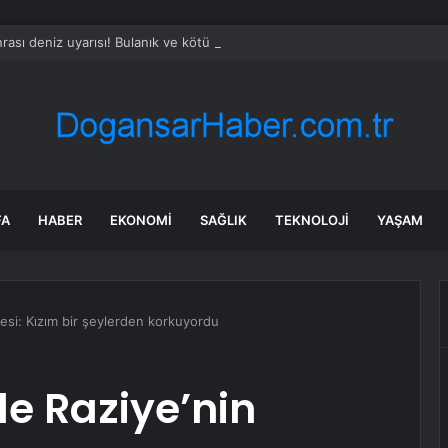
rası deniz uyarısı! Bulanık ve kötü kokulu suda yüzmeyin
FA
HABER
EKONOMI
SAĞLIK
TEKNOLOJI
YAŞAM
esi: Kızım bir şeylerden korkuyordu
e Raziye’nin