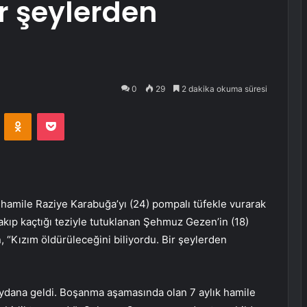
ir şeylerden
0
29
2 dakika okuma süresi
VKontakte
Odnoklassniki
Pocket
ık hamile Raziye Karabuğa’yı (24) pompalı tüfekle vurarak
akıp kaçtığı teziyle tutuklanan Şehmuz Gezen’in (18)
 “Kızım öldürüleceğini biliyordu. Bir şeylerden
eydana geldi. Boşanma aşamasında olan 7 aylık hamile