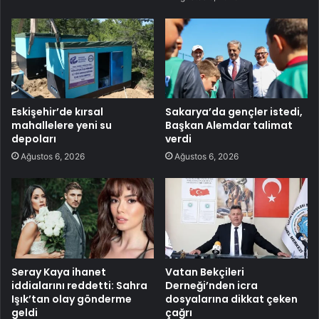
Eskişehir’de kırsal
Sakarya’da gençler istedi,
mahallelere yeni su
Başkan Alemdar talimat
depoları
verdi
Ağustos 6, 2026
Ağustos 6, 2026
Seray Kaya ihanet
Vatan Bekçileri
iddialarını reddetti: Sahra
Derneği’nden icra
Işık’tan olay gönderme
dosyalarına dikkat çeken
geldi
çağrı