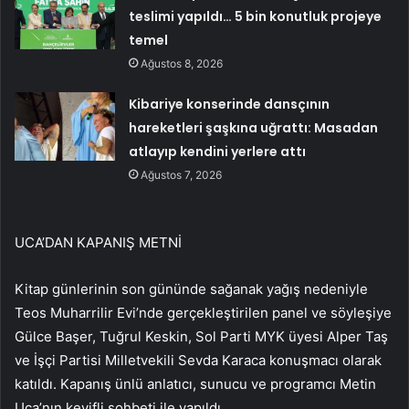
teslimi yapıldı… 5 bin konutluk projeye
temel
Ağustos 8, 2026
Kibariye konserinde dansçının
hareketleri şaşkına uğrattı: Masadan
atlayıp kendini yerlere attı
Ağustos 7, 2026
UCA’DAN KAPANIŞ METNİ
Kitap günlerinin son gününde sağanak yağış nedeniyle
Teos Muharrilir Evi’nde gerçekleştirilen panel ve söyleşiye
Gülce Başer, Tuğrul Keskin, Sol Parti MYK üyesi Alper Taş
ve İşçi Partisi Milletvekili Sevda Karaca konuşmacı olarak
katıldı. Kapanış ünlü anlatıcı, sunucu ve programcı Metin
Uca’nın keyifli sohbeti ile yapıldı.