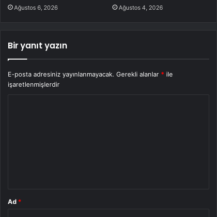
Ağustos 6, 2026
Ağustos 4, 2026
Bir yanıt yazın
E-posta adresiniz yayınlanmayacak.
Gerekli alanlar
*
ile
işaretlenmişlerdir
Y
o
r
u
m
*
Ad
*