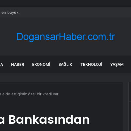
en büyük kamerası evrenin derinliklerini görüntüledi: 500 binden fazla g
FA
HABER
EKONOMI
SAĞLIK
TEKNOLOJI
YAŞAM
lde ettiğimiz özel bir kredi var
ya Bankasından