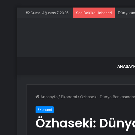
Dünyanın 
Cuma, Ağustos 7 2026
Son Dakika Haberleri
ANASAY
Anasayfa
/
Ekonomi
/
Özhaseki: Dünya Bankasından e
Ekonomi
Özhaseki: Dün