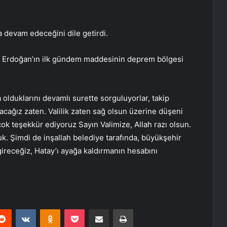
a devam edeceğini dile getirdi.
 Erdoğan’ın ilk gündem maddesinin deprem bölgesi
 olduklarını devamlı surette sorguluyorlar, takip
lacağız zaten. Valilik zaten sağ olsun üzerine düşeni
çok teşekkür ediyoruz Sayın Valimize, Allah razı olsun.
duk. Şimdi de inşallah belediye tarafında, büyükşehir
 gireceğiz, Hatay’ı ayağa kaldırmanın hesabını
erest
Reddit
VKontakte
Odnoklassniki
Pocket
E-Posta ile paylaş
Yazdır