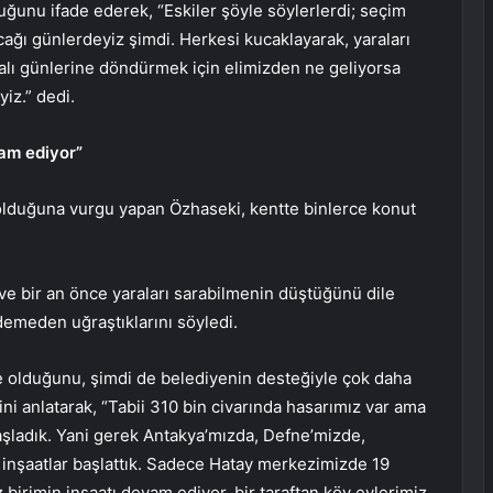
unu ifade ederek, “Eskiler şöyle söylerlerdi; seçim
cağı günlerdeyiz şimdi. Herkesi kucaklayarak, yaraları
alı günlerine döndürmek için elimizden ne geliyorsa
iz.” dedi.
vam ediyor”
olduğuna vurgu yapan Özhaseki, kentte binlerce konut
 ve bir an önce yaraları sarabilmenin düştüğünü dile
emeden uğraştıklarını söyledi.
de olduğunu, şimdi de belediyenin desteğiyle çok daha
ni anlatarak, “Tabii 310 bin civarında hasarımız var ama
başladık. Yani gerek Antakya’mızda, Defne’mizde,
 inşaatlar başlattık. Sadece Hatay merkezimizde 19
birimin inşaatı devam ediyor, bir taraftan köy evlerimiz