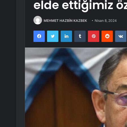
elde ettiğimiz öz
MEHMET HAZBİN KAZBEK
Nisan 8, 2024
Facebook
Twitter
LinkedIn
Tumblr
Pinterest
Reddit