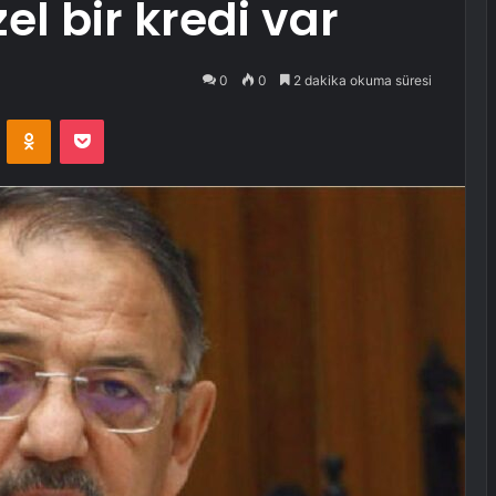
el bir kredi var
0
0
2 dakika okuma süresi
VKontakte
Odnoklassniki
Pocket