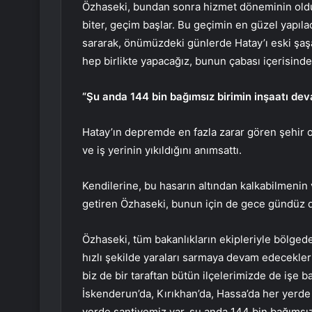
Özhaseki, bundan sonra hizmet döneminin olduğ
biter, geçim başlar. Bu geçimin en güzel yapıla
sararak, önümüzdeki günlerde Hatay’ı eski şaş
hep birlikte yapacağız, bunun çabası içerisindey
“Şu anda 144 bin bağımsız birimin inşaatı de
Hatay’ın depremde en fazla zarar gören şehir 
ve iş yerinin yıkıldığını anımsattı.
Kendilerine, bu hasarın altından kalkabilmenin
getiren Özhaseki, bunun için de gece gündüz d
Özhaseki, tüm bakanlıkların ekipleriyle bölge
hızlı şekilde yaraları sarmaya devam edecekleri
biz de bir taraftan bütün ilçelerimizde de işe 
İskenderun’da, Kırıkhan’da, Hassa’da her yerde
yerde şantiyemiz var, şu anda 144 bin bağımsız 