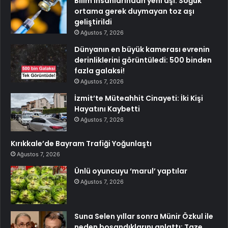
Bilim insanlarından yeni aşı: Soğuk
ortama gerek duymayan toz aşı
geliştirildi
Ağustos 7, 2026
Dünyanın en büyük kamerası evrenin
derinliklerini görüntüledi: 500 binden
fazla galaksi!
Ağustos 7, 2026
İzmit’te Müteahhit Cinayeti: İki Kişi
Hayatını Kaybetti
Ağustos 7, 2026
Kırıkkale’de Bayram Trafiği Yoğunlaştı
Ağustos 7, 2026
Ünlü oyuncuyu ‘marul’ yaptılar
Ağustos 7, 2026
Suna Selen yıllar sonra Münir Özkul ile
neden boşandıklarını anlattı: Taze