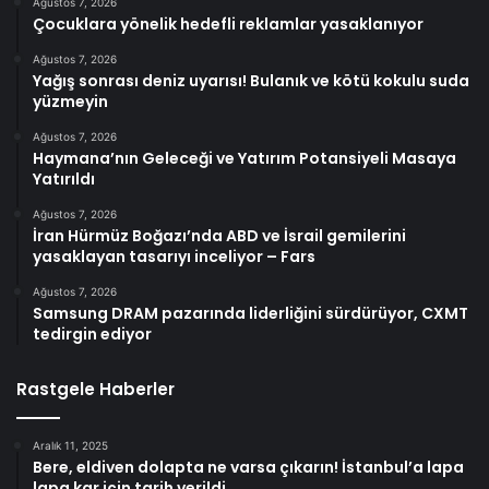
Ağustos 7, 2026
Çocuklara yönelik hedefli reklamlar yasaklanıyor
Ağustos 7, 2026
Yağış sonrası deniz uyarısı! Bulanık ve kötü kokulu suda
yüzmeyin
Ağustos 7, 2026
Haymana’nın Geleceği ve Yatırım Potansiyeli Masaya
Yatırıldı
Ağustos 7, 2026
İran Hürmüz Boğazı’nda ABD ve İsrail gemilerini
yasaklayan tasarıyı inceliyor – Fars
Ağustos 7, 2026
Samsung DRAM pazarında liderliğini sürdürüyor, CXMT
tedirgin ediyor
Rastgele Haberler
Aralık 11, 2025
Bere, eldiven dolapta ne varsa çıkarın! İstanbul’a lapa
lapa kar için tarih verildi