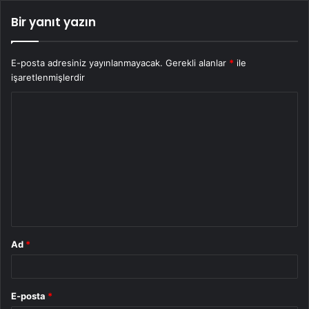
Bir yanıt yazın
E-posta adresiniz yayınlanmayacak.
Gerekli alanlar
*
ile
işaretlenmişlerdir
Y
o
r
u
m
*
Ad
*
E-posta
*