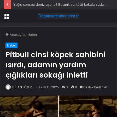
Yağış sonrası deniz uyarısı! Bulanık ve kötü kokulu suda yüzmeyin
Menü
Anasayfa
/
Haber
Haber
Pitbull cinsi köpek sahibini
ısırdı, adamın yardım
çığlıkları sokağı inletti
DİLAN BİÇER
Ekim 11, 2025
0
0
Bir dakikadan az