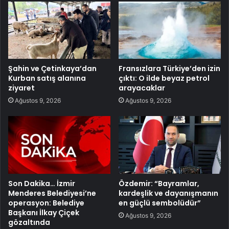
Şahin ve Çetinkaya’dan
Fransızlara Türkiye’den izin
Kurban satış alanına
çıktı: O ilde beyaz petrol
ziyaret
arayacaklar
Ağustos 9, 2026
Ağustos 9, 2026
Son Dakika… İzmir
Özdemir: “Bayramlar,
Menderes Belediyesi’ne
kardeşlik ve dayanışmanın
operasyon: Belediye
en güçlü sembolüdür”
Başkanı İlkay Çiçek
Ağustos 9, 2026
gözaltında