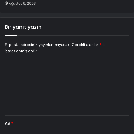
Ağustos 9, 2026
Bir yanıt yazın
E-posta adresiniz yayınlanmayacak.
Gerekli alanlar
*
ile
işaretlenmişlerdir
Y
o
r
u
m
*
Ad
*