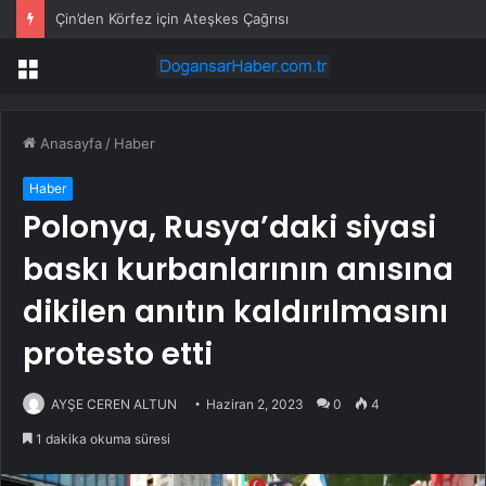
CHP’de dijital güvenlik skandalı: İstanbul ve Ankara il başkanlıkları bahis sitelerine yönlendirildi
Menü
Anasayfa
/
Haber
Haber
Polonya, Rusya’daki siyasi
baskı kurbanlarının anısına
dikilen anıtın kaldırılmasını
protesto etti
AYŞE CEREN ALTUN
Haziran 2, 2023
0
4
1 dakika okuma süresi