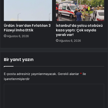
Ürdün: İran’dan Fırlatılan 3
İstanbul’da yolcu otobüsü
Füzeyi İmha Ettik
kaza yaptı: Çok sayıda
yaralı var!
Ağustos 6, 2026
Ağustos 6, 2026
Bir yanıt yazın
E-posta adresiniz yayınlanmayacak.
Gerekli alanlar
*
ile
işaretlenmişlerdir
Y
o
r