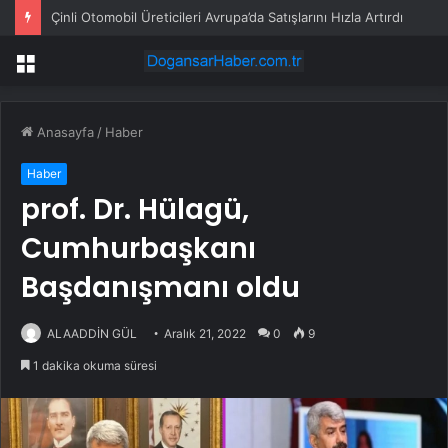
Trump’tan Cumhurbaşkanı Erdoğan’a teşekkür
Menü
Anasayfa
/
Haber
Haber
prof. Dr. Hülagü,
Cumhurbaşkanı
Başdanışmanı oldu
ALAADDİN GÜL
Aralık 21, 2022
0
9
1 dakika okuma süresi