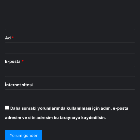
u
m
*
Ad
*
E-posta
*
İnternet sitesi
Daha sonraki yorumlarımda kullanılması için adım, e-posta
adresim ve site adresim bu tarayıcıya kaydedilsin.