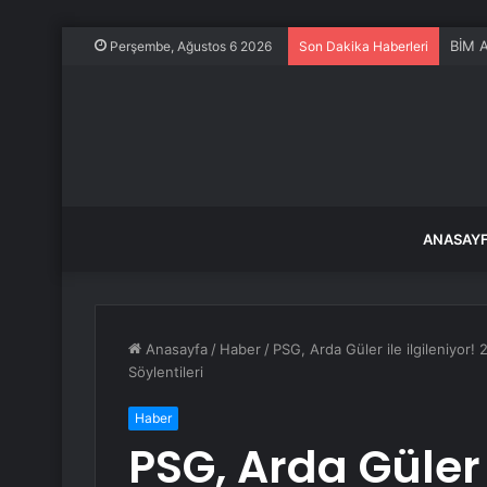
BİM A
Perşembe, Ağustos 6 2026
Son Dakika Haberleri
ANASAY
Anasayfa
/
Haber
/
PSG, Arda Güler ile ilgileniyor
Söylentileri
Haber
PSG, Arda Güler i