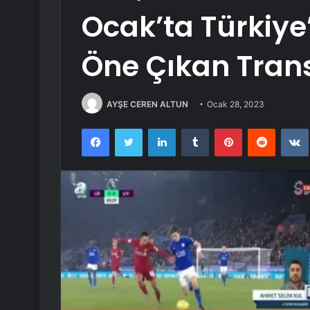
Ocak’ta Türkiy
Öne Çıkan Transf
AYŞE CEREN ALTUN
Ocak 28, 2023
Facebook
Twitter
LinkedIn
Tumblr
Pinterest
Reddit