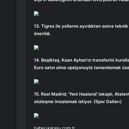
13. Tigres ile yollarını ayırdıktan sonra tekn
önerildi.
14. Beşiktaş, Kaan Ayhan’ın transferini kurall
Euro satın alma opsiyonuyla tamamlamak üze
15. Real Madrid; ‘Yeni Haaland’ lakaplı, Atala
sözleşme imzalamak istiyor. (Spor Dalları)
haber-karasu.com.tr