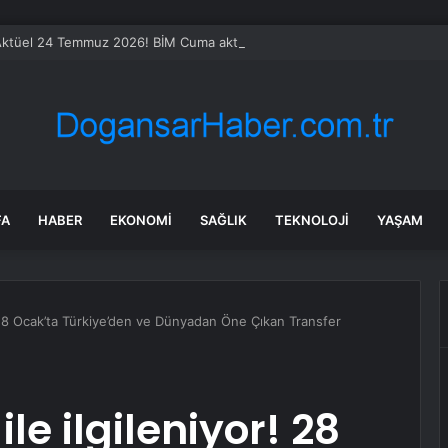
ktüel 24 Temmuz 2026! BİM Cuma aktüel ürünler neler var, hangi ürünle
FA
HABER
EKONOMI
SAĞLIK
TEKNOLOJI
YAŞAM
! 28 Ocak’ta Türkiye’den ve Dünyadan Öne Çıkan Transfer
le ilgileniyor! 28