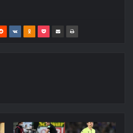
erest
Reddit
VKontakte
Odnoklassniki
Pocket
E-Posta ile paylaş
Yazdır