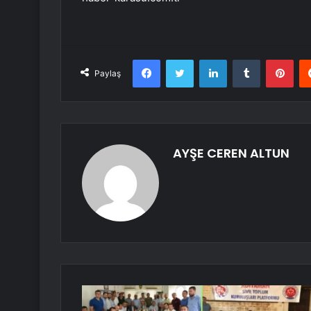
Facebook
Twitter
LinkedIn
Tumblr
Pint
Paylaş
AYŞE CEREN ALTUN