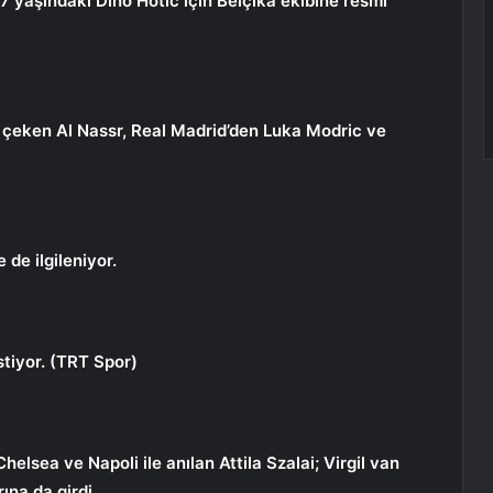
 yaşındaki Dino Hotic için Belçika ekibine resmi
ne çeken Al Nassr, Real Madrid’den Luka Modric ve
 de ilgileniyor.
stiyor. (TRT Spor)
helsea ve Napoli ile anılan Attila Szalai; Virgil van
ına da girdi.