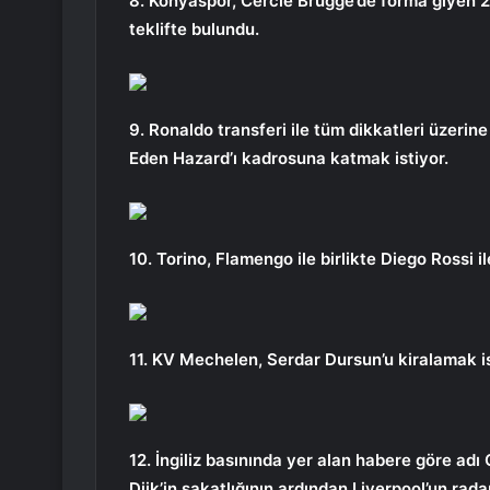
8. Konyaspor, Cercle Brugge’de forma giyen 27
teklifte bulundu.
9. Ronaldo transferi ile tüm dikkatleri üzeri
Eden Hazard’ı kadrosuna katmak istiyor.
10. Torino, Flamengo ile birlikte Diego Rossi ile
11. KV Mechelen, Serdar Dursun’u kiralamak i
12. İngiliz basınında yer alan habere göre adı C
Dijk’in sakatlığının ardından Liverpool’un radar