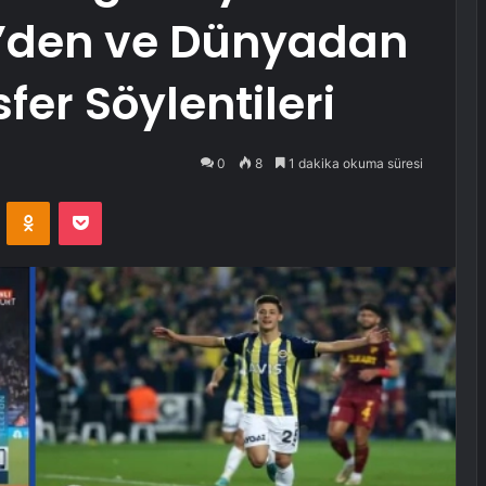
e’den ve Dünyadan
er Söylentileri
0
8
1 dakika okuma süresi
VKontakte
Odnoklassniki
Pocket