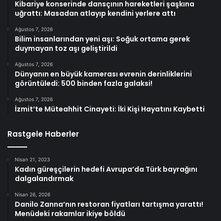
Kibariye konserinde dansçının hareketleri şaşkına
uğrattı: Masadan atlayıp kendini yerlere attı
Ağustos 7, 2026
Bilim insanlarından yeni aşı: Soğuk ortama gerek
duymayan toz aşı geliştirildi
Ağustos 7, 2026
Dünyanın en büyük kamerası evrenin derinliklerini
görüntüledi: 500 binden fazla galaksi!
Ağustos 7, 2026
İzmit’te Müteahhit Cinayeti: İki Kişi Hayatını Kaybetti
Rastgele Haberler
Nisan 21, 2023
Kadın güreşçilerin hedefi Avrupa’da Türk bayrağını
dalgalandırmak
Nisan 26, 2026
Danilo Zanna’nın restoran fiyatları tartışma yarattı!
Menüdeki rakamlar ikiye böldü