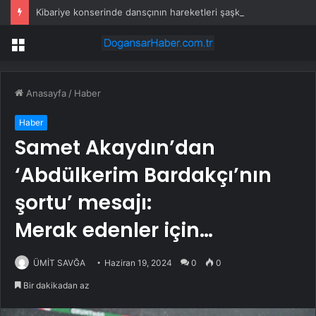
Kibariye konserinde dansçının hareketleri şaşkına uğrattı: Masadan atlayıp kendini yerlere attı
Menü
Anasayfa
/
Haber
Haber
Samet Akaydın’dan
‘Abdülkerim Bardakçı’nın
şortu’ mesajı:
Merak edenler için…
ÜMİT SAVĞA
Haziran 19, 2024
0
0
Bir dakikadan az