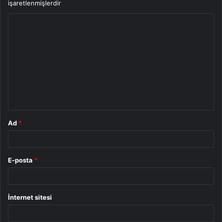
işaretlenmişlerdir
Y
o
r
u
m
*
Ad
*
E-posta
*
İnternet sitesi