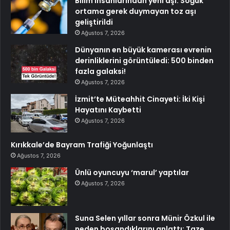
Bilim insanlarından yeni aşı: Soğuk
ortama gerek duymayan toz aşı
geliştirildi
Ağustos 7, 2026
Dünyanın en büyük kamerası evrenin
derinliklerini görüntüledi: 500 binden
fazla galaksi!
Ağustos 7, 2026
İzmit’te Müteahhit Cinayeti: İki Kişi
Hayatını Kaybetti
Ağustos 7, 2026
Kırıkkale’de Bayram Trafiği Yoğunlaştı
Ağustos 7, 2026
Ünlü oyuncuyu ‘marul’ yaptılar
Ağustos 7, 2026
Suna Selen yıllar sonra Münir Özkul ile
neden boşandıklarını anlattı: Taze