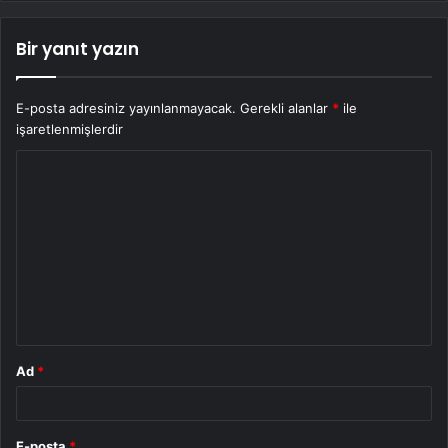
Bir yanıt yazın
E-posta adresiniz yayınlanmayacak.
Gerekli alanlar
*
ile
işaretlenmişlerdir
Y
o
r
u
m
*
Ad
*
E-posta
*