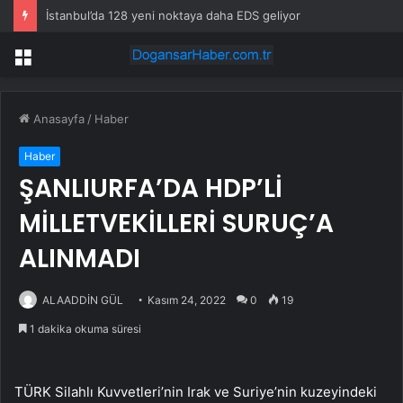
İstanbul’da 128 yeni noktaya daha EDS geliyor
Menü
Anasayfa
/
Haber
Haber
ŞANLIURFA’DA HDP’Lİ
MİLLETVEKİLLERİ SURUÇ’A
ALINMADI
ALAADDİN GÜL
Kasım 24, 2022
0
19
1 dakika okuma süresi
TÜRK Silahlı Kuvvetleri’nin Irak ve Suriye’nin kuzeyindeki