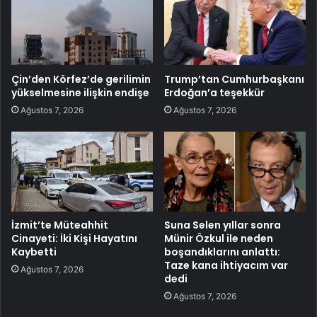
Çin’den Körfez’de gerilimin
Trump’tan Cumhurbaşkanı
yükselmesine ilişkin endişe
Erdoğan’a teşekkür
Ağustos 7, 2026
Ağustos 7, 2026
İzmit’te Müteahhit
Suna Selen yıllar sonra
Cinayeti: İki Kişi Hayatını
Münir Özkul ile neden
Kaybetti
boşandıklarını anlattı:
Taze kana ihtiyacım var
Ağustos 7, 2026
dedi
Ağustos 7, 2026