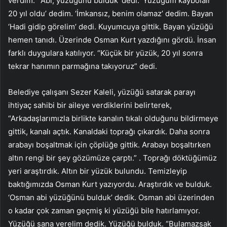
verdim.” ‘Abi, yüzüğünü bulduk’ dedi. ‘Yüzüğüm kaybolalı
20 yıl oldu’ dedim. ‘İmkansız, benim olamaz’ dedim. Bayan
‘Hadi gidip görelim’ dedi. Kuyumcuya gittik. Bayan yüzüğü
hemen tanıdı. Üzerinde Osman Kurt yazdığını gördü. İnsan
farklı duygulara katılıyor. “Küçük bir yüzük, 20 yıl sonra
tekrar hanımın parmağına takıyoruz” dedi.
Belediye çalışanı Sezer Kaleli, yüzüğü satarak parayı
ihtiyaç sahibi bir aileye verdiklerini belirterek,
“Arkadaşlarımızla birlikte kanalın tıkalı olduğunu bildirmeye
gittik, kanalı açtık. Kanaldaki toprağı çıkardık. Daha sonra
arabayı boşaltmak için çöplüğe gittik. Arabayı boşaltırken
altın rengi bir şey gözümüze çarptı.” . Toprağı döktüğümüz
yeri araştırdık. Altın bir yüzük bulundu. Temizleyip
baktığımızda Osman Kurt yazıyordu. Araştırdık ve bulduk.
‘Osman abi yüzüğünü bulduk’ dedik. Osman abi üzerinden
o kadar çok zaman geçmiş ki yüzüğü bile hatırlamıyor.
Yüzüğü sana verelim dedik. Yüzüğü bulduk. “Bulamazsak