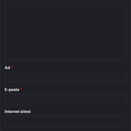
Y
o
r
u
m
*
Ad
*
E-posta
*
İnternet sitesi