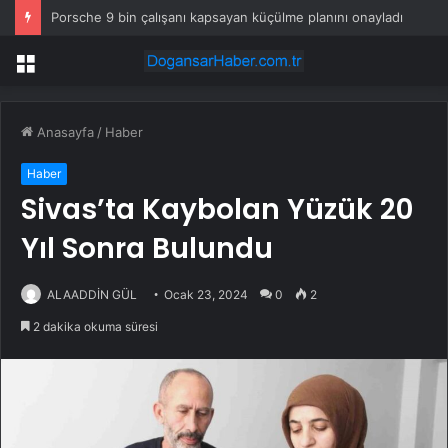
Porsche 9 bin çalışanı kapsayan küçülme planını onayladı
Menü
Anasayfa
/
Haber
Haber
Sivas’ta Kaybolan Yüzük 20
Yıl Sonra Bulundu
ALAADDİN GÜL
Ocak 23, 2024
0
2
2 dakika okuma süresi