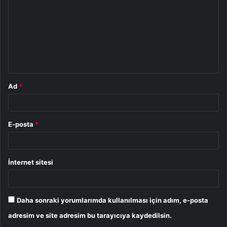
r
u
m
*
Ad
*
E-posta
*
İnternet sitesi
Daha sonraki yorumlarımda kullanılması için adım, e-posta
adresim ve site adresim bu tarayıcıya kaydedilsin.