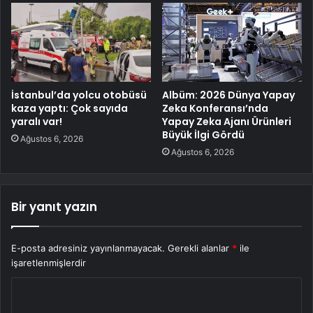
İstanbul’da yolcu otobüsü
Albüm: 2026 Dünya Yapay
kaza yaptı: Çok sayıda
Zeka Konferansı’nda
yaralı var!
Yapay Zeka Ajanı Ürünleri
Büyük İlgi Gördü
Ağustos 6, 2026
Ağustos 6, 2026
Bir yanıt yazın
E-posta adresiniz yayınlanmayacak.
Gerekli alanlar
*
ile
işaretlenmişlerdir
Y
o