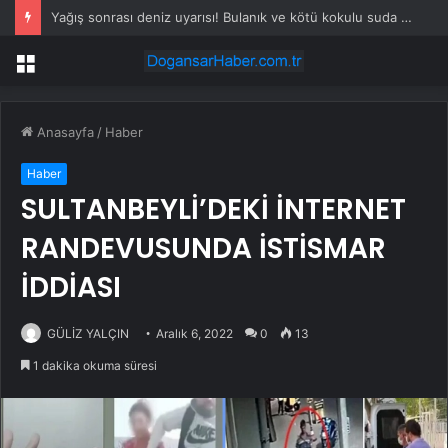
Yağış sonrası deniz uyarısı! Bulanık ve kötü kokulu suda yüzmeyin
Menü
Anasayfa
/
Haber
Haber
SULTANBEYLİ’DEKİ İNTERNET
RANDEVUSUNDA İSTİSMAR
İDDİASI
GÜLİZ YALÇIN
Aralık 6, 2022
0
13
1 dakika okuma süresi