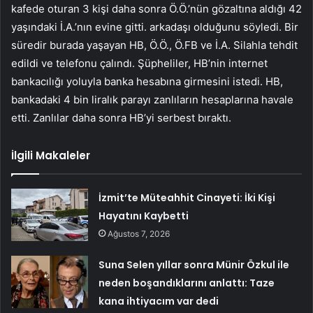
kafede oturan 3 kişi daha sonra Ö.Ö.’nün gözaltına aldığı 42
yaşındaki İ.A.’nın evine gitti. arkadaşı olduğunu söyledi. Bir
süredir burada yaşayan HB, Ö.Ö., Ö.FB ve İ.A. Silahla tehdit
edildi ve telefonu çalındı. Şüpheliler, HB’nin internet
bankacılığı yoluyla banka hesabına girmesini istedi. HB,
bankadaki 4 bin liralık parayı zanlıların hesaplarına havale
etti. Zanlılar daha sonra HB’yi serbest bıraktı.
İlgili Makaleler
İzmit’te Müteahhit Cinayeti: İki Kişi
Hayatını Kaybetti
Ağustos 7, 2026
Suna Selen yıllar sonra Münir Özkul ile
neden boşandıklarını anlattı: Taze
kana ihtiyacım var dedi