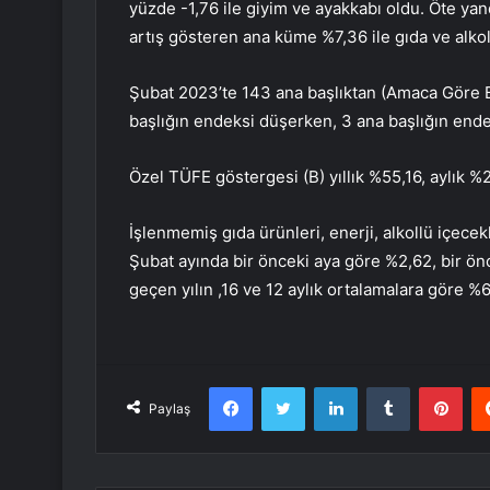
yüzde -1,76 ile giyim ve ayakkabı oldu. Öte ya
artış gösteren ana küme %7,36 ile gıda ve alko
Şubat 2023’te 143 ana başlıktan (Amaca Göre 
başlığın endeksi düşerken, 3 ana başlığın ende
Özel TÜFE göstergesi (B) yıllık %55,16, aylık %
İşlenmemiş gıda ürünleri, enerji, alkollü içecek
Şubat ayında bir önceki aya göre %2,62, bir önc
geçen yılın ,16 ve 12 aylık ortalamalara göre 
Facebook
Twitter
LinkedIn
Tumblr
Pint
Paylaş