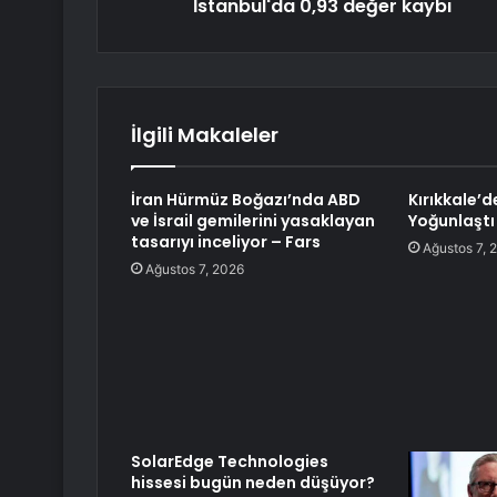
İstanbul'da 0,93 değer kaybı
İlgili Makaleler
İran Hürmüz Boğazı’nda ABD
Kırıkkale’d
ve İsrail gemilerini yasaklayan
Yoğunlaştı
tasarıyı inceliyor – Fars
Ağustos 7, 
Ağustos 7, 2026
SolarEdge Technologies
hissesi bugün neden düşüyor?