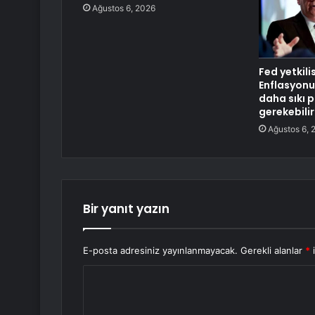
Ağustos 6, 2026
Fed yetkili
Enflasyonu
daha sıkı p
gerekebilir
Ağustos 6, 
Bir yanıt yazın
E-posta adresiniz yayınlanmayacak.
Gerekli alanlar
*
i
Y
o