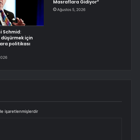
Masraflara Gidiyor”
Ağustos 5, 2026
si Schmid:
 düşürmek için
ara politikası
2026
le işaretlenmişlerdir