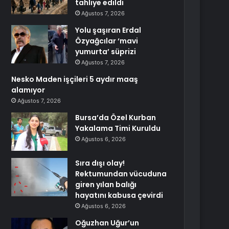
tahliye edildi
Ağustos 7, 2026
Yolu şaşıran Erdal
Özyağcılar ‘mavi
yumurta’ süprizi
Ağustos 7, 2026
Nesko Maden işçileri 5 aydır maaş
alamıyor
Ağustos 7, 2026
Bursa’da Özel Kurban
Yakalama Timi Kuruldu
Ağustos 6, 2026
Sıra dışı olay!
Rektumundan vücuduna
giren yılan balığı
hayatını kabusa çevirdi
Ağustos 6, 2026
Oğuzhan Uğur’un