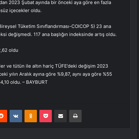
ndan 2023 Şubat ayında bir önceki aya göre en fazla
lsüz içecekler oldu.
Bireysel Tüketim Sınıflandırması-COICOP 5) 23 ana
ksi değişmedi. 117 ana başlığın indeksinde artış oldu.
2,62 oldu
ler ve tütün ile altın hariç TÜFE’deki değişim 2023
eki yılın Aralık ayına göre %9,87, aynı aya göre %55
%64,10 oldu. – BAYBURT
erest
Reddit
VKontakte
Odnoklassniki
Pocket
E-Posta ile paylaş
Yazdır