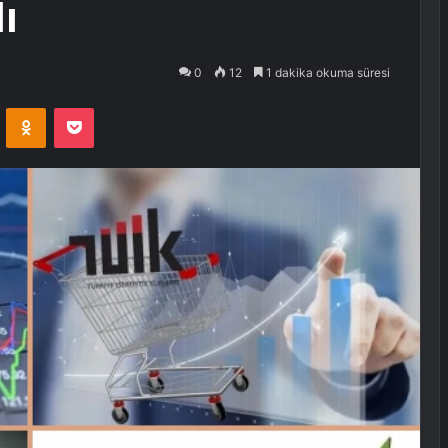
ı
0
12
1 dakika okuma süresi
VKontakte
Odnoklassniki
Pocket