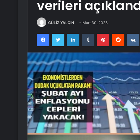
verileri açıkland
GÜLİZ YALÇIN
Mart 30, 2023
Facebook
Twitter
LinkedIn
Tumblr
Pinterest
Reddit