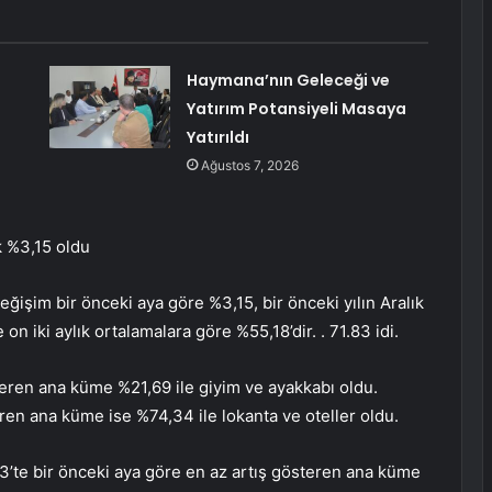
Haymana’nın Geleceği ve
Yatırım Potansiyeli Masaya
Yatırıldı
Ağustos 7, 2026
ık %3,15 oldu
işim bir önceki aya göre %3,15, bir önceki yılın Aralık
on iki aylık ortalamalara göre %55,18’dir. . 71.83 idi.
steren ana küme %21,69 ile giyim ve ayakkabı oldu.
eren ana küme ise %74,34 ile lokanta ve oteller oldu.
3’te bir önceki aya göre en az artış gösteren ana küme