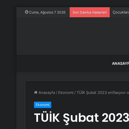
Çocuklara
Cuma, Ağustos 7 2026
Son Dakika Haberleri
ANASAY
Anasayfa
/
Ekonomi
/
TÜİK Şubat 2023 enflasyon ora
Ekonomi
TÜİK Şubat 2023