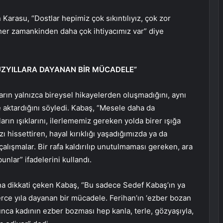
Karasu, “Dostlar hepimiz çok sıkıntılıyız, çok zor
her zamankinden daha çok ihtiyacımız var” diye
ÜZYILLARA DAYANAN BİR MÜCADELE”
rın yalnızca bireysel hikayelerden oluşmadığını, aynı
aktardığını söyledi. Kabaş, “Mesele daha da
rın ışıklarını, ilerlememiz gereken yolda birer ışığa
 hissettiren, hayal kırıklığı yaşadığımızda ya da
çalışmalar. Bir rafa kaldırılıp unutulmaması gereken, ara
nlar” ifadelerini kullandı.
na dikkati çeken Kabaş, “Bu sadece Sedef Kabaş’ın ya
rce yıla dayanan bir mücadele. Ferihan’ın ‘ezber bozan
unca kadının ezber bozması hep kanla, terle, gözyaşıyla,