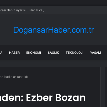
rası deniz uyarısı! Bulanık ve kötü kokulu suda yüzmeyin
FA
HABER
EKONOMI
SAĞLIK
TEKNOLOJI
YAŞAM
Kadınlar tanıtıldı
den: Ezber Bozan