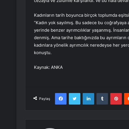
cezayla ve zulümle karşılandı. ve bu hala deva
Kadınların tarih boyunca birçok toplumda eşitsiz
“Kadın yok sayılmış. Bu sadece bu coğrafyaya 
yerinde benzer ayrımcılıklar yaşanmış. İnsanlar
denmiş. Ama tarihe baktığınızda bu ayrımları
kadınlara yönelik ayrımcılık neredeyse her yerd
konuştu.
Kaynak: ANKA
Facebook
Twitter
LinkedIn
Tumblr
Pint
Paylaş