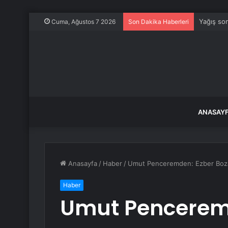
Yağış son
Cuma, Ağustos 7 2026
Son Dakika Haberleri
ANASAY
Anasayfa
/
Haber
/
Umut Penceremden: Ezber Bozan 
Haber
Umut Pencerem