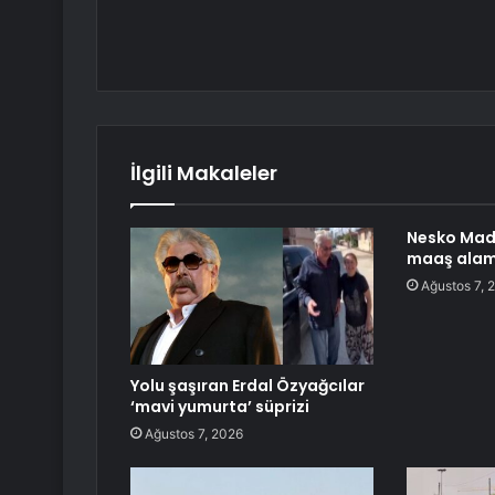
İlgili Makaleler
Nesko Maden
maaş alam
Ağustos 7, 
Yolu şaşıran Erdal Özyağcılar
‘mavi yumurta’ süprizi
Ağustos 7, 2026