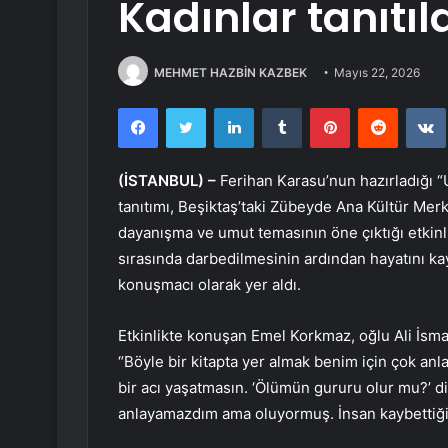
Kadınlar tanıtıl
MEHMET HAZBİN KAZBEK
Mayıs 22, 2026
Facebook
Twitter
LinkedIn
Tumblr
Pinterest
Reddit
(İSTANBUL) –
Ferihan Karasu’nun hazırladığı 
tanıtımı, Beşiktaş’taki Zübeyde Ana Kültür Me
dayanışma ve umut temasının öne çıktığı etkinl
sırasında darbedilmesinin ardından hayatını k
konuşmacı olarak yer aldı.
Etkinlikte konuşan Emel Korkmaz, oğlu Ali İsma
“Böyle bir kitapta yer almak benim için çok an
bir acı yaşatmasın. ‘Ölümün gururu olur mu?’ d
anlayamazdım ama oluyormuş. İnsan kaybettiği e