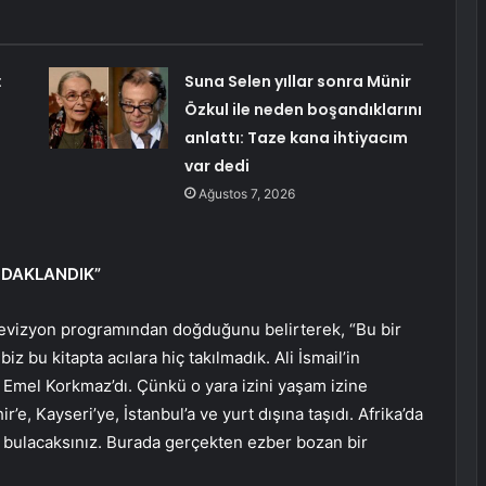
:
Suna Selen yıllar sonra Münir
Özkul ile neden boşandıklarını
anlattı: Taze kana ihtiyacım
var dedi
Ağustos 7, 2026
ODAKLANDIK”
televizyon programından doğduğunu belirterek, “Bu bir
z bu kitapta acılara hiç takılmadık. Ali İsmail’in
 Emel Korkmaz’dı. Çünkü o yara izini yaşam izine
e, Kayseri’ye, İstanbul’a ve yurt dışına taşıdı. Afrika’da
pta bulacaksınız. Burada gerçekten ezber bozan bir