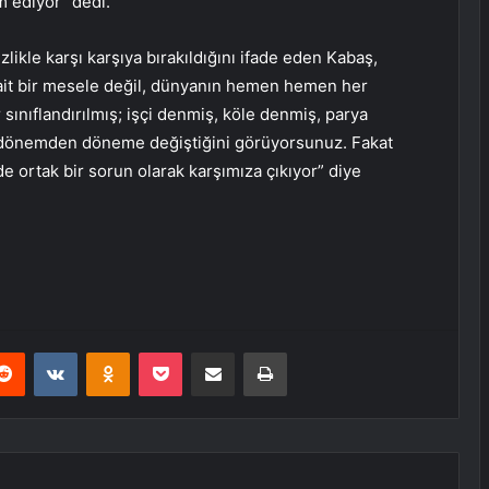
m ediyor” dedi.
likle karşı karşıya bırakıldığını ifade eden Kabaş,
ait bir mesele değil, dünyanın hemen hemen her
 sınıflandırılmış; işçi denmiş, köle denmiş, parya
n dönemden döneme değiştiğini görüyorsunuz. Fakat
e ortak bir sorun olarak karşımıza çıkıyor” diye
erest
Reddit
VKontakte
Odnoklassniki
Pocket
E-Posta ile paylaş
Yazdır