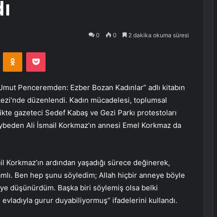
dı
0
0
2 dakika okuma süresi
VKontakte
Odnoklassniki
Pocket
“Umut Penceremden: Ezber Bozan Kadınlar” adlı kitabın
rkezi’nde düzenlendi. Kadın mücadelesi, toplumsal
ikte gazeteci Sedef Kabaş ve Gezi Parkı protestoları
aybeden Ali İsmail Korkmaz’ın annesi Emel Korkmaz da
il Korkmaz’ın ardından yaşadığı sürece değinerek,
lamlı. Ben hep şunu söyledim; Allah hiçbir anneye böyle
iye düşünürdüm. Başka biri söylemiş olsa belki
vladıyla gurur duyabiliyormuş” ifadelerini kullandı.