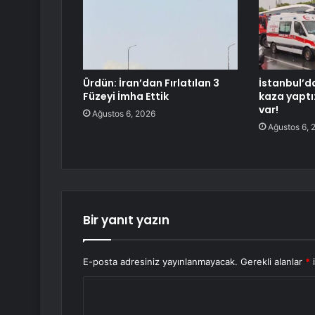
Ürdün: İran’dan Fırlatılan 3
İstanbul’d
Füzeyi İmha Ettik
kaza yaptı
var!
Ağustos 6, 2026
Ağustos 6, 
Bir yanıt yazın
E-posta adresiniz yayınlanmayacak.
Gerekli alanlar
*
i
Y
o