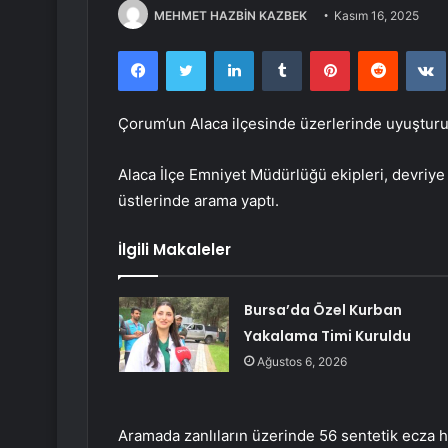
MEHMET HAZBİN KAZBEK
Kasım 16, 2025
Facebook
Twitter
LinkedIn
Tumblr
Pinterest
Reddit
Çorum’un Alaca ilçesinde üzerlerinde uyuşturuc
Alaca İlçe Emniyet Müdürlüğü ekipleri, devriye 
üstlerinde arama yaptı.
İlgili Makaleler
Bursa’da Özel Kurban
Yakalama Timi Kuruldu
Ağustos 6, 2026
Aramada zanlıların üzerinde 56 sentetik ecza 