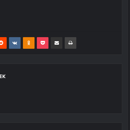
erest
Reddit
VKontakte
Odnoklassniki
Pocket
E-Posta ile paylaş
Yazdır
EK