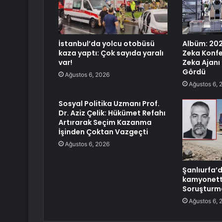
İstanbul’da yolcu otobüsü
Albüm: 20
kaza yaptı: Çok sayıda yaralı
Zeka Konf
var!
Zeka Ajanı 
Gördü
Ağustos 6, 2026
Ağustos 6, 
Sosyal Politika Uzmanı Prof.
Dr. Aziz Çelik: Hükümet Refahı
Artırarak Seçim Kazanma
İşinden Çoktan Vazgeçti
Ağustos 6, 2026
Şanlıurfa’
kamyonette
Soruşturma
Ağustos 6, 