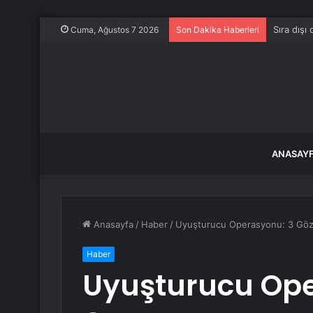
Sıra dışı
Cuma, Ağustos 7 2026
Son Dakika Haberleri
ANASAY
Anasayfa
/
Haber
/
Uyuşturucu Operasyonu: 3 Göza
Haber
Uyuşturucu Ope