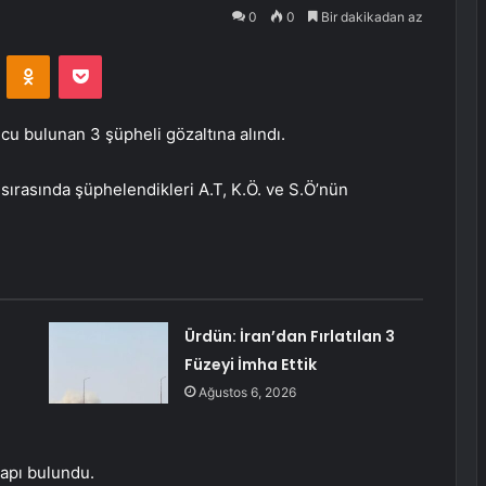
0
0
Bir dakikadan az
VKontakte
Odnoklassniki
Pocket
u bulunan 3 şüpheli gözaltına alındı.
sırasında şüphelendikleri A.T, K.Ö. ve S.Ö’nün
Ürdün: İran’dan Fırlatılan 3
Füzeyi İmha Ettik
Ağustos 6, 2026
hapı bulundu.