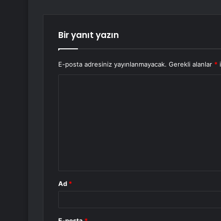
Bir yanıt yazın
E-posta adresiniz yayınlanmayacak.
Gerekli alanlar
*
i
Y
o
r
u
m
*
Ad
*
E-posta
*