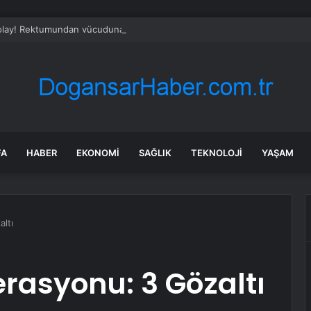
 olay! Rektumundan vücuduna giren yılan balığı hayatını kabusa çevirdi
FA
HABER
EKONOMI
SAĞLIK
TEKNOLOJI
YAŞAM
ltı
rasyonu: 3 Gözaltı