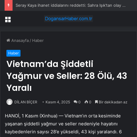
Seray Kaya ihanet iddialarını reddetti: Sahra Işık’tan olay gönderme geldi
Menü
Anasayfa
/
Haber
Haber
Vietnam’da Şiddetli
Yağmur ve Seller: 28 Ölü, 43
Yaralı
DİLAN BİÇER
Kasım 4, 2025
0
0
Bir dakikadan az
HANOİ, 1 Kasım (Xinhua) — Vietnam’ın orta kesiminde
yaşanan şiddetli yağmur ve seller nedeniyle hayatını
kaybedenlerin sayısı 28’e yükseldi, 43 kişi yaralandı. 6