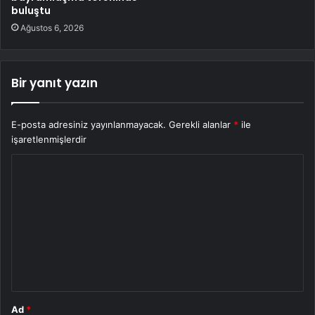
buluştu
Ağustos 6, 2026
Bir yanıt yazın
E-posta adresiniz yayınlanmayacak.
Gerekli alanlar
*
ile
işaretlenmişlerdir
Y
o
r
u
m
*
Ad
*