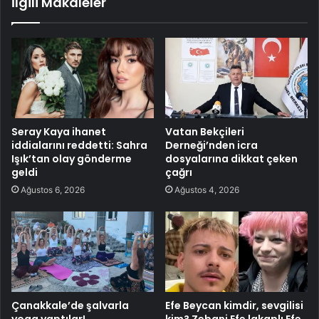
İlgili Makaleler
Seray Kaya ihanet
Vatan Bekçileri
iddialarını reddetti: Sahra
Derneği’nden icra
Işık’tan olay gönderme
dosyalarına dikkat çeken
geldi
çağrı
Ağustos 6, 2026
Ağustos 4, 2026
Çanakkale’de şalvarla
Efe Beycan kimdir, sevgilisi
yoga yaptılar!
kim? Zebani Efe lakaplı Efe