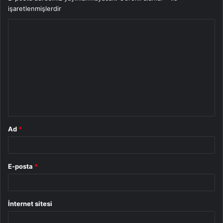
işaretlenmişlerdir
Y
o
r
u
m
*
Ad
*
E-posta
*
İnternet sitesi