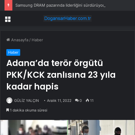
Samsung DRAM pazarında liderliğini sürdürüyor, CXMT tedirgin ediyor
Menü
Anasayfa
/
Haber
Haber
Adana’da terör örgütü
PKK/KCK zanlısına 23 yıla
kadar hapis
GÜLİZ YALÇIN
Aralık 11, 2022
0
11
1 dakika okuma süresi