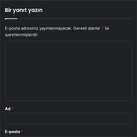
Bir yanıt yazın
E-posta adresiniz yayınlanmayacak.
Gerekli alanlar
*
ile
işaretlenmişlerdir
Y
o
r
u
m
*
Ad
*
E-posta
*