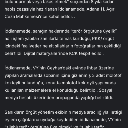
bulundurmak veya takas etmek” suçundan 8 yıla kadar
hapis cezasıyla hazırlanan iddianamede, Adana 11. Ağır
Ceza Mahkemesi’nce kabul edildi. .
İddianamede, sanığın haklarında “terör örgütüne üyelik”
adlı işlem yapılan zanlılarla temas kurduğu, PKK/ örgüt
içindeki faaliyetlerine ait silahların fotoğraflarının çekildiği
belirtildi. Dijital materyallerinde KCK tespit edildi.
İddianamede, VY’nin Ceyhan’daki evinde ihbar üzerine
yapılan aramalarda sobanın içine gizlenmiş 3 adet molotof
kokteyli bulunduğu, konutta molotof kokteyli yapımında
kullanılan malzemelere el konulduğu belirtildi. Sosyal
medya hesabı üzerinden propaganda yaptığı belirtildi.
Sanıkların örgüt yönetim ekibinin medya aracılığıyla ilettiği
eylem çağrılarına uyduğu kaydedilen iddianamede, VY’nin
“silahlı terör örgütüne üye olmak” ve “silahlı terör