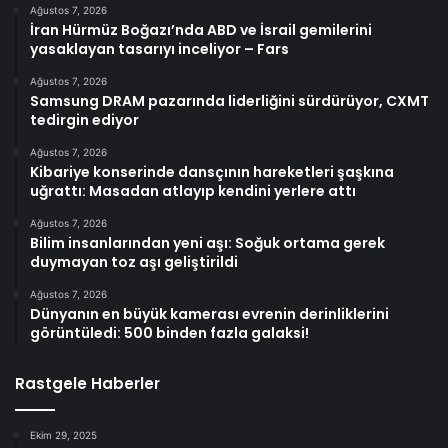
Ağustos 7, 2026
İran Hürmüz Boğazı’nda ABD ve İsrail gemilerini
yasaklayan tasarıyı inceliyor – Fars
Ağustos 7, 2026
Samsung DRAM pazarında liderliğini sürdürüyor, CXMT
tedirgin ediyor
Ağustos 7, 2026
Kibariye konserinde dansçının hareketleri şaşkına
uğrattı: Masadan atlayıp kendini yerlere attı
Ağustos 7, 2026
Bilim insanlarından yeni aşı: Soğuk ortama gerek
duymayan toz aşı geliştirildi
Ağustos 7, 2026
Dünyanın en büyük kamerası evrenin derinliklerini
görüntüledi: 500 binden fazla galaksi!
Rastgele Haberler
Ekim 29, 2025