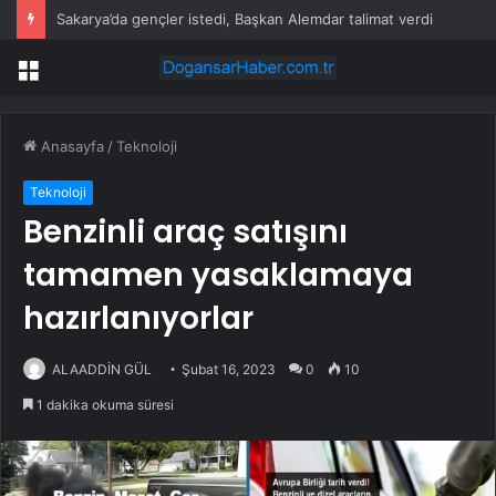
Sakarya’da gençler istedi, Başkan Alemdar talimat verdi
Menü
Anasayfa
/
Teknoloji
Teknoloji
Benzinli araç satışını
tamamen yasaklamaya
hazırlanıyorlar
ALAADDİN GÜL
Şubat 16, 2023
0
10
1 dakika okuma süresi