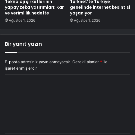
Teknoloji şirketlerinin
Turknet’te Türkiye
yapay zeka yatırımları: Kar
genelinde internet kesintisi
ve verimlilik hedefte
yaşanıyor
Ağustos 1, 2026
Ağustos 1, 2026
Bir yanıt yazın
E-posta adresiniz yayınlanmayacak.
Gerekli alanlar
*
ile
işaretlenmişlerdir
Y
o
r
u
m
*