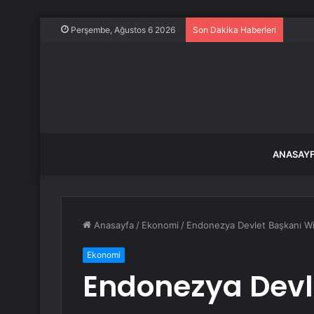
Hüküm
Perşembe, Ağustos 6 2026
Son Dakika Haberleri
ANASAY
Anasayfa
/
Ekonomi
/
Endonezya Devlet Başkanı Wi
Ekonomi
Endonezya Devl