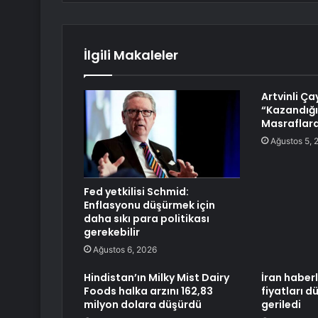
İlgili Makaleler
Artvinli Çay
“Kazandığı
Masraflara
Ağustos 5, 
Fed yetkilisi Schmid:
Enflasyonu düşürmek için
daha sıkı para politikası
gerekebilir
Ağustos 6, 2026
Hindistan’ın Milky Mist Dairy
İran haberl
Foods halka arzını 162,83
fiyatları dü
milyon dolara düşürdü
geriledi