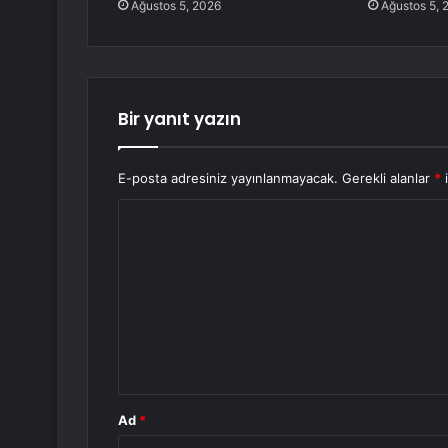
Ağustos 5, 2026
Ağustos 5, 
Bir yanıt yazın
E-posta adresiniz yayınlanmayacak.
Gerekli alanlar
*
i
Y
o
r
u
m
*
Ad
*