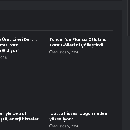
 Üreticileri Dertli:
Tunceli’de Plansız Otlatma
mız Para
Katır Gölleri’ni Çölleştirdi
 Gidiyor”
Ağustos 5, 2026
2026
eriyle petrol
Ibotta hissesi bugün neden
ştü, enerji hisseleri
yükseliyor?
Ağustos 5, 2026