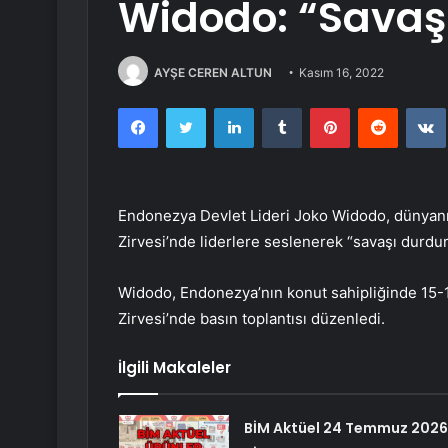
Widodo: “Savaş
AYŞE CEREN ALTUN
Kasım 16, 2022
Facebook
Twitter
LinkedIn
Tumblr
Pinterest
Reddit
Endonezya Devlet Lideri Joko Widodo, dünyanın
Zirvesi’nde liderlere seslenerek “savaşı durdu
Widodo, Endonezya’nın konut sahipliğinde 15-1
Zirvesi’nde basın toplantısı düzenledi.
İlgili Makaleler
BİM Aktüel 24 Temmuz 2026