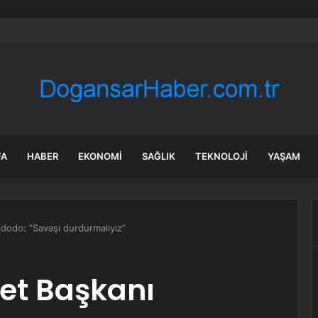
et: E20 Benzin Yaygın Motor Arızasına Yol Açmadı
FA
HABER
EKONOMI
SAĞLIK
TEKNOLOJI
YAŞAM
dodo: “Savaşı durdurmalıyız”
et Başkanı