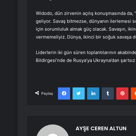
Widodo, dün zirvenin açılış konuşmasında da, 
geliyor. Savaş bitmezse, dünyanın ilerlemesi s
için sorumluluk almak güç olacak. Savaşın, ik
vermemeliyiz. Dünya, ikinci bir soğuk savaşa dü
Liderlerin iki gün süren toplantılarının akabi
Bildirgesi’nde de Rusya’ya Ukrayna’dan şartsı
Facebook
Twitter
LinkedIn
Tumblr
Pint
Paylaş
AYŞE CEREN ALTUN