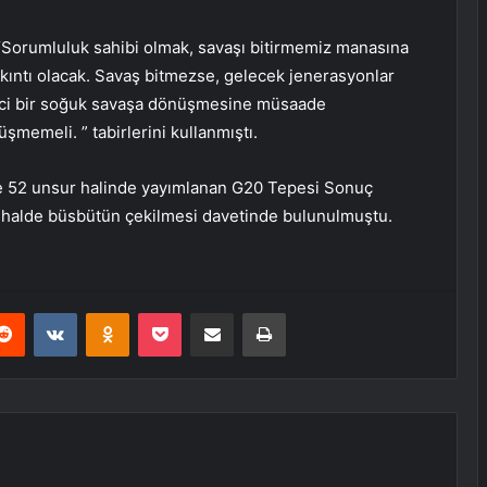
“Sorumluluk sahibi olmak, savaşı bitirmemiz manasına
ıkıntı olacak. Savaş bitmezse, gelecek jenerasyonlar
inci bir soğuk savaşa dönüşmesine müsaade
şmemeli. ” tabirlerini kullanmıştı.
nde 52 unsur halinde yayımlanan G20 Tepesi Sonuç
z halde büsbütün çekilmesi davetinde bulunulmuştu.
erest
Reddit
VKontakte
Odnoklassniki
Pocket
E-Posta ile paylaş
Yazdır