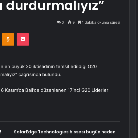
ı durdurmalıyız”
0
9
1 dakika okuma süresi
VKontakte
Odnoklassniki
Pocket
 en büyük 20 iktisadının temsil edildiği G20
rmalıyız” çağrısında bulundu.
6 Kasım’da Bali’de düzenlenen 17’nci G20 Liderler
!
SolarEdge Technologies hissesi bugün neden