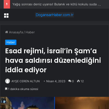
Yağış sonrası deniz uyarısı! Bulanık ve kötü kokulu suda yüzmeyin
Menü
Anasayfa
/
Haber
Haber
Esad rejimi, İsrail’in Şam’a
hava saldırısı düzenlediğini
iddia ediyor
AYŞE CEREN ALTUN
Nisan 4, 2023
0
12
1 dakika okuma süresi