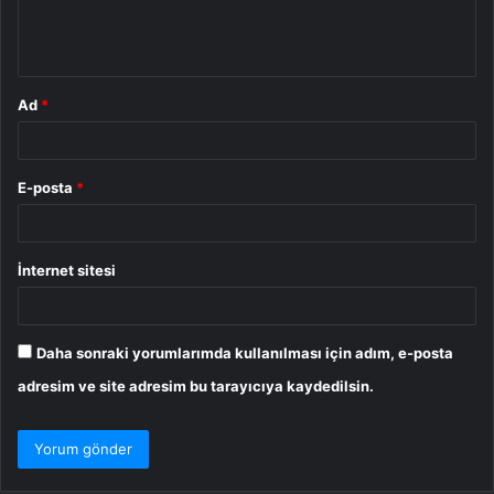
m
*
Ad
*
E-posta
*
İnternet sitesi
Daha sonraki yorumlarımda kullanılması için adım, e-posta
adresim ve site adresim bu tarayıcıya kaydedilsin.