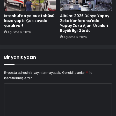
İstanbul’da yolcu otobüsü
Albüm: 2026 Dünya Yapay
kaza yaptı: Çok sayıda
Zeka Konferansı’nda
yaralı var!
Yapay Zeka Ajanı Ürünleri
Büyük İlgi Gördü
Ağustos 6, 2026
Ağustos 6, 2026
Bir yanıt yazın
E-posta adresiniz yayınlanmayacak.
Gerekli alanlar
*
ile
işaretlenmişlerdir
Y
o
r
u