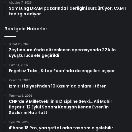
Ağustos 7, 2026
Samsung DRAM pazarında liderliğini sürdürüyor, CXMT
tedirgin ediyor
Rastgele Haberler
Şubat 25, 2026
Zeytinburnu’nda düzenlenen operasyonda 22 kilo
uyuşturucu ele geçirildi
Ekim 11, 2025
Engelsiz Taksi, Kitap Fuarı’nda da engelleri aşıyor
Kasım 12, 2025
İzmir İtfaiyesi’nden 10 Kasım’da anlamlı tören
Temmuz 6, 2026
CHP’de 9 Milletvekilinin Disipline Sevki… Ali Mahir
Başarır: 12 Eylül Sabahı Konuşan Kenan Evren’in
Sözlerini Hatırlattı
Eylül 20, 2025
iPhone 18 Pro, yarı şeffaf arka tasarımla gelebilir