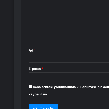
Y
o
r
u
m
*
Ad
*
E-posta
*
Daha sonraki yorumlarımda kullanılması için adı
kaydedilsin.