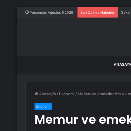
Sakar
Perşembe, Ağustos 6 2026
Son Dakika Haberleri
ANASAY
Anasayfa
/
Ekonomi
/
Memur ve emekliler için ek z
Ekonomi
Memur ve emekli