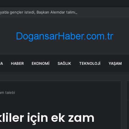
ya’da gençler istedi, Başkan Alemdar talimat verdi
FA
HABER
EKONOMI
SAĞLIK
TEKNOLOJI
YAŞAM
am talebi
ler için ek zam