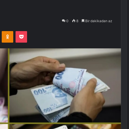
0
8
Bir dakikadan az
VKontakte
Odnoklassniki
Pocket