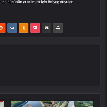
lma gücünün artırılması için ihtiyaç duyulan
erest
Reddit
VKontakte
Odnoklassniki
Pocket
E-Posta ile paylaş
Yazdır