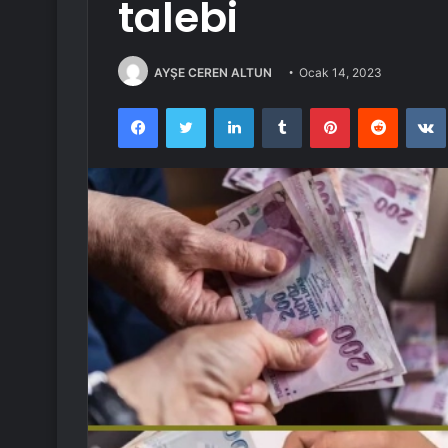
talebi
AYŞE CEREN ALTUN
Ocak 14, 2023
Facebook
Twitter
LinkedIn
Tumblr
Pinterest
Reddit