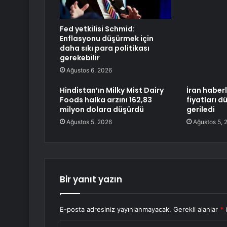
Fed yetkilisi Schmid:
Enflasyonu düşürmek için
daha sıkı para politikası
gerekebilir
Ağustos 6, 2026
Hindistan’ın Milky Mist Dairy
İran haberl
Foods halka arzını 162,83
fiyatları dü
milyon dolara düşürdü
geriledi
Ağustos 5, 2026
Ağustos 5, 
Bir yanıt yazın
E-posta adresiniz yayınlanmayacak.
Gerekli alanlar
*
i