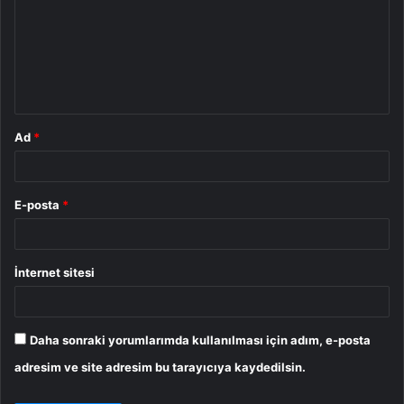
r
u
m
*
Ad
*
E-posta
*
İnternet sitesi
Daha sonraki yorumlarımda kullanılması için adım, e-posta
adresim ve site adresim bu tarayıcıya kaydedilsin.