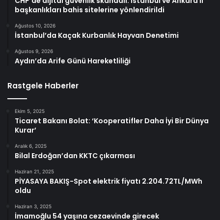
CHP’de dijital güvenlik skandalı: İstanbul ve Ankara il
başkanlıkları bahis sitelerine yönlendirildi
Ağustos 10, 2026
İstanbul’da Kaçak Kurbanlık Hayvan Denetimi
Ağustos 9, 2026
Aydın’da Arife Günü Hareketliliği
Rastgele Haberler
Ekim 5, 2025
Ticaret Bakanı Bolat: ‘Kooperatifler Daha İyi Bir Dünya
Kurar’
Aralık 6, 2025
Bilal Erdoğan’dan KKTC çıkarması
Haziran 21, 2025
PİYASAYA BAKIŞ-Spot elektrik fiyatı 2.204.72TL/MWh
oldu
Haziran 3, 2025
İmamoğlu 54 yaşına cezaevinde girecek