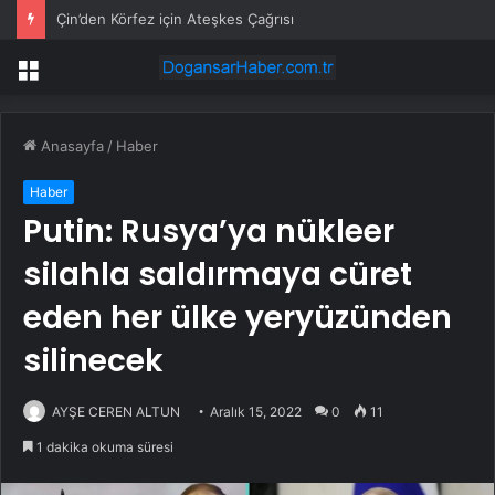
Çin’den Körfez için Ateşkes Çağrısı
Menü
Anasayfa
/
Haber
Haber
Putin: Rusya’ya nükleer
silahla saldırmaya cüret
eden her ülke yeryüzünden
silinecek
AYŞE CEREN ALTUN
Aralık 15, 2022
0
11
1 dakika okuma süresi