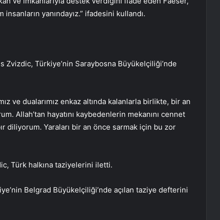
an ve imkanlarıyla destek verdiğini ifade eden Faeser,
 insanların yanındayız.” ifadesini kullandı.
s Zvizdic, Türkiye’nin Saraybosna Büyükelçiliği’nde
mız ve dualarımız enkaz altında kalanlarla birlikte, bir an
orum. Allah’tan hayatını kaybedenlerin mekanını cennet
ır diliyorum. Yaraları bir an önce sarmak için bu zor
, Türk halkına taziyelerini iletti.
ye’nin Belgrad Büyükelçiliği’nde açılan taziye defterini