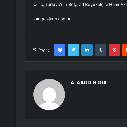
Orliç, Türkiye’nin Belgrad Büyükelçisi Hami Aksoy
kangalajans.com.tr
Facebook
Twitter
LinkedIn
Tumblr
Pint
Paylaş
ALAADDİN GÜL