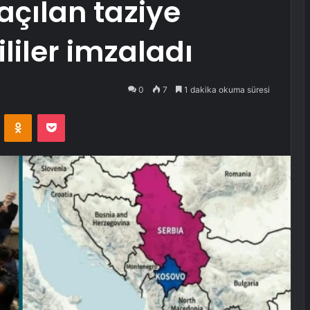
açılan taziye
ililer imzaladı
0
7
1 dakika okuma süresi
VKontakte
Odnoklassniki
Pocket