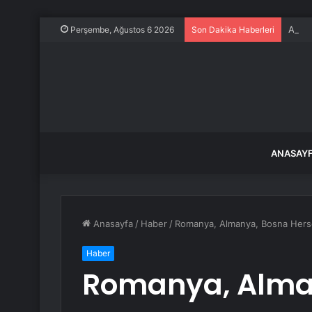
Albüm
Perşembe, Ağustos 6 2026
Son Dakika Haberleri
ANASAY
Anasayfa
/
Haber
/
Romanya, Almanya, Bosna Hersek v
Haber
Romanya, Alma