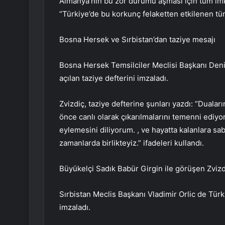
Almanya’nın bu zor durumu aşması için tüm imk
“Türkiye’de bu korkunç felaketten etkilenen tüm
Bosna Hersek ve Sırbistan’dan taziye mesajı
Bosna Hersek Temsilciler Meclisi Başkanı Deni
açılan taziye defterini imzaladı.
Zvizdiç, taziye defterine şunları yazdı: “Duaları
önce canlı olarak çıkarılmalarını temenni ediy
eylemesini diliyorum. , ve hayatta kalanlara sab
zamanlarda birlikteyiz.” ifadeleri kullandı.
Büyükelçi Sadık Babür Girgin ile görüşen Zvizdic
Sırbistan Meclis Başkanı Vladimir Orlic de Türki
imzaladı.