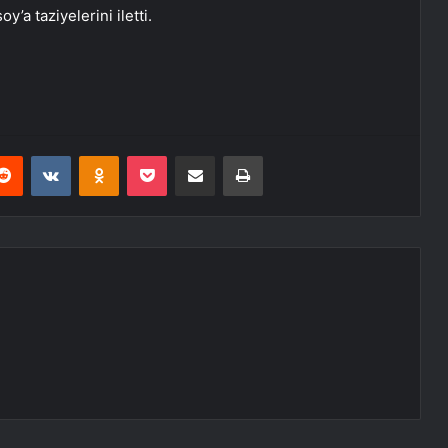
’a taziyelerini iletti.
erest
Reddit
VKontakte
Odnoklassniki
Pocket
E-Posta ile paylaş
Yazdır