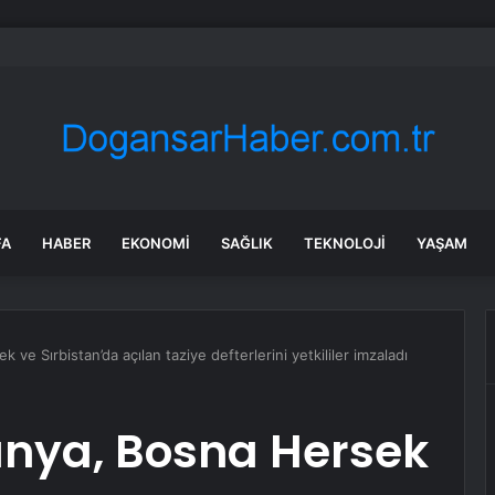
: 2026 Dünya Yapay Zeka Konferansı’nda Yapay Zeka Ajanı Ürünleri Büy
FA
HABER
EKONOMI
SAĞLIK
TEKNOLOJI
YAŞAM
e Sırbistan’da açılan taziye defterlerini yetkililer imzaladı
nya, Bosna Hersek