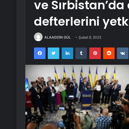
ve Sırbistan’da 
defterlerini yetk
ALAADDİN GÜL
Şubat 9, 2023
Facebook
Twitter
LinkedIn
Tumblr
Pinterest
Reddit