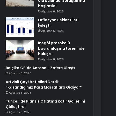
ölü bulundu: Soruşturma
başlatıldı
Ağustos 6, 2026
Enflasyon Beklentileri
İyileşti
Ağustos 6, 2026
İnegöl protokolü
bayramlaşma töreninde
buluştu
Ağustos 6, 2026
Belçika GP’de Antonelli Zafere Ulaştı
Ağustos 6, 2026
Artvinli Çay Üreticileri Dertli:
“Kazandığımız Para Masraflara Gidiyor”
Ağustos 5, 2026
Tunceli’de Plansız Otlatma Katır Gölleri’ni
Çölleştirdi
Ağustos 5, 2026