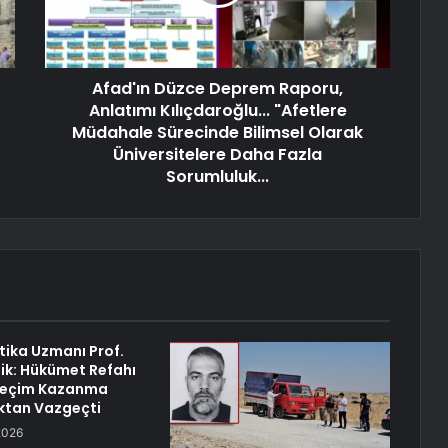
Afad'ın Düzce Deprem Raporu,
Anlatımı Kılıçdaroğlu... "Afetlere
Müdahale Sürecinde Bilimsel Olarak
Üniversitelere Daha Fazla
Sorumluluk...
itika Uzmanı Prof.
lik: Hükümet Refahı
 Seçim Kazanma
ktan Vazgeçti
2026