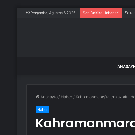
Sakar
Perşembe, Ağustos 6 2026
Son Dakika Haberleri
ANASAY
Anasayfa
/
Haber
/
Kahramanmaraş’ta enkaz altından 
Haber
Kahramanmaraş