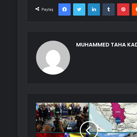
Facebook
Twitter
LinkedIn
Tumblr
Pint
Paylaş
MUHAMMED TAHA KA