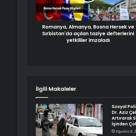
Romanya, Almanya, Bosna Hersek ve
Sırbistan'da açılan taziye defterlerini
yetkililer imzaladı
İlgili Makaleler
Sosyal Pol
Dr. Aziz Çe
Artırarak
İşinden Ço
Ağustos 6, 