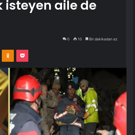
k isteyen aile de
0
10
Bir dakikadan az
VKontakte
Odnoklassniki
Pocket