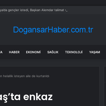
ya’da gençler istedi, Başkan Alemdar talimat verdi
FA
HABER
EKONOMI
SAĞLIK
TEKNOLOJI
YAŞAM
helallik isteyen aile de kurtarıldı
’ta enkaz