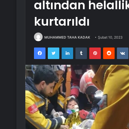
altından helalli
kurtarıldı
MUHAMMED TAHA KADAK
Şubat 10, 2023
Facebook
Twitter
LinkedIn
Tumblr
Pinterest
Reddit