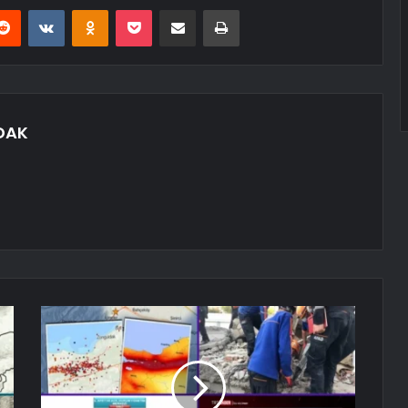
erest
Reddit
VKontakte
Odnoklassniki
Pocket
E-Posta ile paylaş
Yazdır
DAK